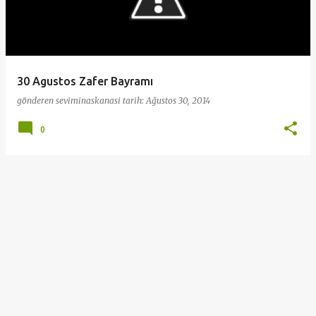
a
r
30 Agustos Zafer Bayramı
gönderen
seviminaskanasi
tarih:
Ağustos 30, 2014
0