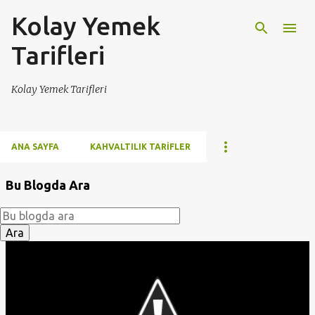
Kolay Yemek
Ana içeriğe atla
Tarifleri
Kolay Yemek Tarifleri
ANA SAYFA
KAHVALTILIK TARIFLER
Bu Blogda Ara
K
a
y
ı
t
l