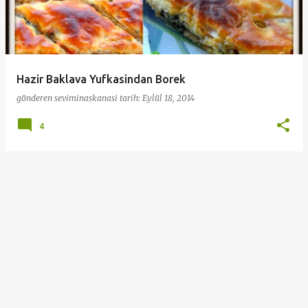
a
r
Hazir Baklava Yufkasindan Borek
gönderen
seviminaskanasi
tarih:
Eylül 18, 2014
4