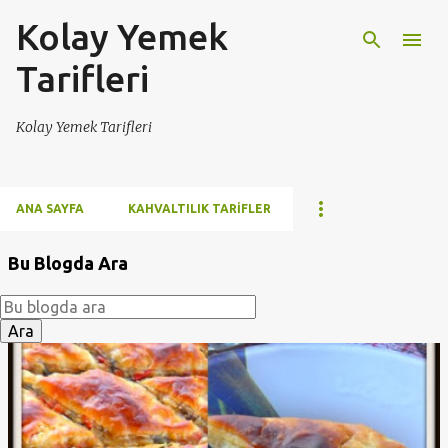
Kolay Yemek
Ana içeriğe atla
Tarifleri
Kolay Yemek Tarifleri
ANA SAYFA
KAHVALTILIK TARIFLER
Bu Blogda Ara
K
a
y
ı
t
l