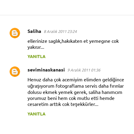
Saliha
8 Aralık 2011 23:24
Y
ellerinize saglık,hakıkaten et yemegıne cok
o
yakısır...
r
YANITLA
u
m
seviminaskanasi
9 Aralık 2011 01:36
l
Henuz daha çok acemiyim elimden geldiğince
a
uğraşıyorum fotograflama servis daha fırınlar
dolusu ekmek yemek gerek, saliha hanımcım
r
yorumuz beni hem cok mutlu etti hemde
cesaretim arttık cok teşekkürler...
YANITLA