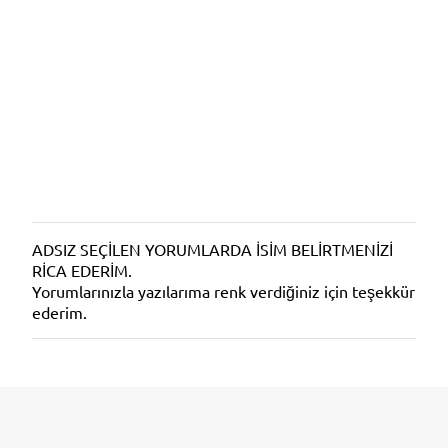
ADSIZ SEÇİLEN YORUMLARDA İSİM BELİRTMENİZİ
Y
RİCA EDERİM.
o
Yorumlarınızla yazılarıma renk verdiğiniz için teşekkür
r
ederim.
u
m
G
ö
n
d
e