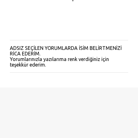
ADSIZ SEÇİLEN YORUMLARDA İSİM BELİRTMENİZİ
Y
RİCA EDERİM.
o
Yorumlarınızla yazılarıma renk verdiğiniz için
r
teşekkür ederim.
u
m
G
ö
n
d
e
r