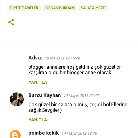
DİYET TARİFLER
ORDAN BURDAN
SALATA MEZE
Adsız
10 Mayıs 2012 15:28
Y
blogger annelere hoş geldiniz çok güzel bir
o
karşılma oldu bir blogger anne olarak..
r
YANITLA
u
Burcu Kayhan
m
10 Mayıs 2012 22:42
l
Çok güzel bir salata olmuş, çeşidi bol.Ellerine
sağlık.Sevgiler:)
a
YANITLA
r
pembe kekik
14 Mayıs 2012 12:46