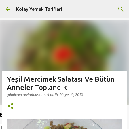
Ana içeriğe atla
Kolay Yemek Tarifleri
Yeşil Mercimek Salatası Ve Bütün
Anneler Toplandık
gönderen
seviminaskanasi
tarih:
Mayıs 10, 2012
Bu Blogda Ara