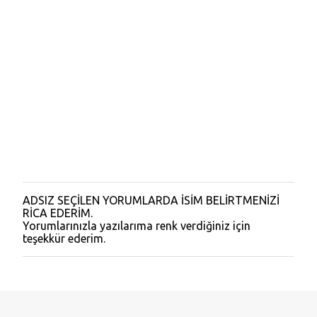
m
l
a
r
ADSIZ SEÇİLEN YORUMLARDA İSİM BELİRTMENİZİ
Y
RİCA EDERİM.
o
Yorumlarınızla yazılarıma renk verdiğiniz için
r
teşekkür ederim.
u
m
G
ö
n
d