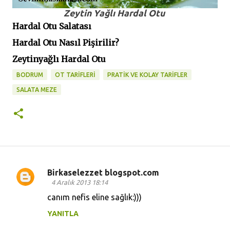
Zeytin Yağlı Hardal Otu
Hardal Otu Salatası
Hardal Otu Nasıl Pişirilir?
Zeytinyağlı Hardal Otu
BODRUM
OT TARİFLERİ
PRATİK VE KOLAY TARİFLER
SALATA MEZE
Birkaselezzet blogspot.com
Y
4 Aralık 2013 18:14
o
canım nefis eline sağlık:)))
r
YANITLA
u