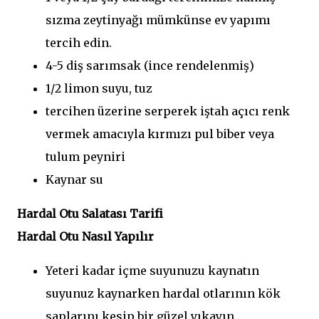
sızma zeytinyağı mümkünse ev yapımı
tercih edin.
4-5 diş sarımsak (ince rendelenmiş)
1/2 limon suyu, tuz
tercihen üzerine serperek iştah açıcı renk
vermek amacıyla kırmızı pul biber veya
tulum peyniri
Kaynar su
Hardal Otu Salatası Tarifi
Hardal Otu Nasıl Yapılır
Yeteri kadar içme suyunuzu kaynatın
suyunuz kaynarken hardal otlarının kök
saplarını kesip bir güzel yıkayın