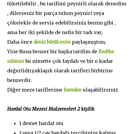
tüketilebilir , bu tarifimi peynirli olarak denedim
, dilerseniz bir parça tulum peyniri veya
çökelekle de servis edebilirsiniz benim gibi ,
ama her iki şekilde de nefis bir tadı var,
Daha önce
deniz börülcesini
paylaşmıştım;
Yine Buna benzer bir başka tarifim de
Radika
salatası
bu nimette çok faydalı ve bir o kadar
değerlidir.yaklaşık olarak tarifleri birbirine
benzerdir.
Diğer meze tariflerime
buradan
ulaşabilirsiniz
Hardal Otu Mezesi Malzemeleri
2 kişilik
1 demet hardal otu
1 veya 1/2 çay bardağı tercihinize kalmış