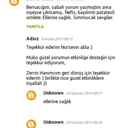
Bernacığım, sabah yorum yazmıştım ama
niyeyse çıkmamış.. Nefis, bayılırım patatesli
omlete. Ellerine sağlık.. Sımmsıcak sevgiler.
YANITLA
Adsız
9 Aralık 2013 00:12
Teşekkür ederim Nursevin abla :)
Muko güzel yorumun etkinliğe desteğin için
teşekkür ediyorum,
Zerrin Hanımcım geri dönüş için teşekkür
ederim :) birlikte nice güzel etkinliklere
inşallah :))
Unknown
29 Haziran 2014 08:17
ellerine sağlık
Unknown
29 Haziran 2014 08:18