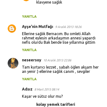
klavyene sağlık
YANITLA
Ayşe'nin Mutfağı
9 Aralık 2013 18:26
Ellerine sağlık Bernacım. Bu omleti Allah
rahmet eylesin arkadaşımın annesi yapardı
nefis olurdu Bak bende lise yıllarıma gittim
YANITLA
neseersoy
10 Aralık 2013 22:06
Tam kurtarıcı lezzet , sabah öğlen akşam her
an yenir :) ellerine sağlık canım , sevgiler
YANITLA
Adsız
8 Mart 2015 08:14
Kaşar ve sütsz olur mu?
kolay yemek tarifleri