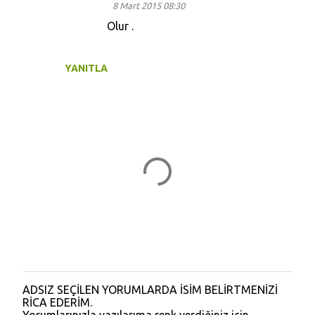
8 Mart 2015 08:30
Olur .
YANITLA
ADSIZ SEÇİLEN YORUMLARDA İSİM BELİRTMENİZİ
Y
RİCA EDERİM.
o