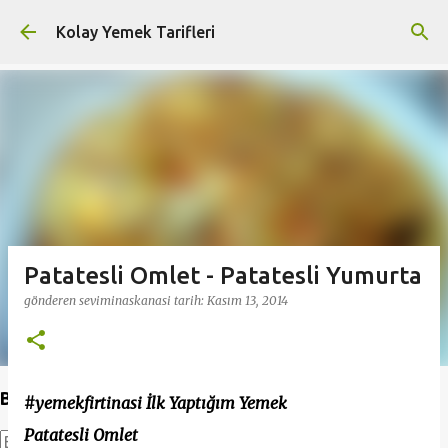
Ana içeriğe atla
Kolay Yemek Tarifleri
Patatesli Omlet - Patatesli Yumurta
gönderen
seviminaskanasi
tarih:
Kasım 13, 2014
Bu Blogda Ara
#yemekfirtinasi İlk Yaptığım Yemek
Patatesli Omlet