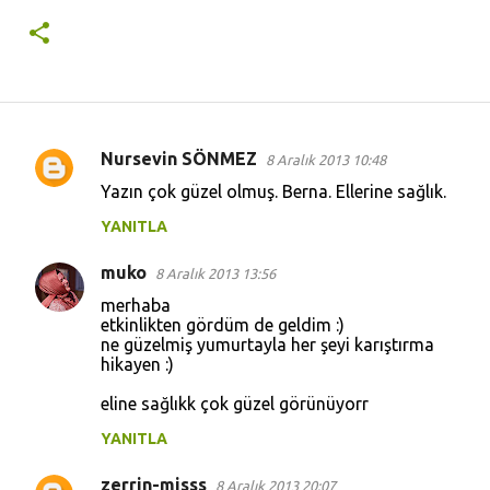
Nursevin SÖNMEZ
8 Aralık 2013 10:48
Y
Yazın çok güzel olmuş. Berna. Ellerine sağlık.
o
YANITLA
r
u
muko
8 Aralık 2013 13:56
m
merhaba
l
etkinlikten gördüm de geldim :)
ne güzelmiş yumurtayla her şeyi karıştırma
a
hikayen :)
r
eline sağlıkk çok güzel görünüyorr
YANITLA
zerrin-misss
8 Aralık 2013 20:07