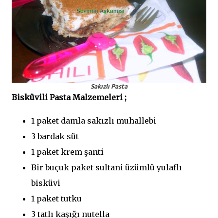
Sakızlı Pasta
Bisküvili Pasta Malzemeleri ;
1 paket damla sakızlı muhallebi
3 bardak süt
1 paket krem şanti
Bir buçuk paket sultani üzümlü yulaflı
bisküvi
1 paket tutku
3 tatlı kaşığı nutella