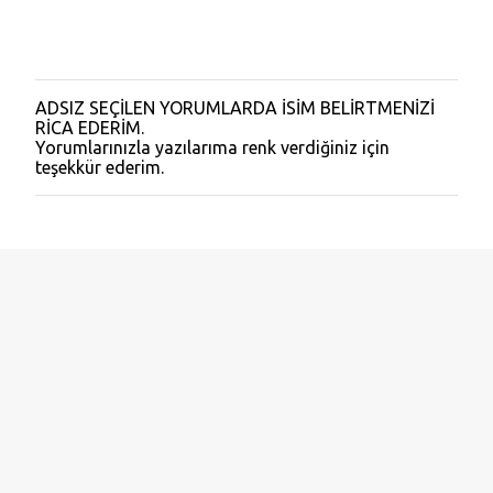
ADSIZ SEÇİLEN YORUMLARDA İSİM BELİRTMENİZİ
Y
RİCA EDERİM.
o
Yorumlarınızla yazılarıma renk verdiğiniz için
r
teşekkür ederim.
u
m
G
ö
n
d
e
r