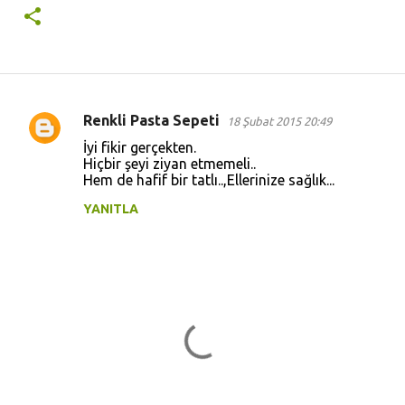
Renkli Pasta Sepeti
18 Şubat 2015 20:49
Y
İyi fikir gerçekten.
o
Hiçbir şeyi ziyan etmemeli..
Hem de hafif bir tatlı..,Ellerinize sağlık...
r
u
YANITLA
m
l
a
r