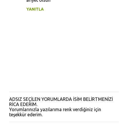
afiyet olsun
YANITLA
ADSIZ SEÇİLEN YORUMLARDA İSİM BELİRTMENİZİ
Y
RİCA EDERİM.
o
Yorumlarınızla yazılarıma renk verdiğiniz için
r
teşekkür ederim.
u
m
G