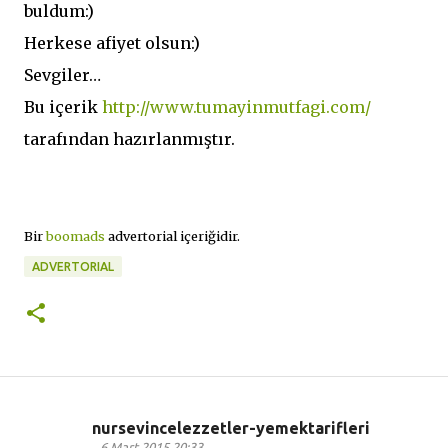
buldum:)
Herkese afiyet olsun:)
Sevgiler…
Bu içerik
http://www.tumayinmutfagi.com/
tarafından hazırlanmıştır.
Bir
boomads
advertorial içeriğidir.
ADVERTORIAL
nursevincelezzetler-yemektarifleri
Y
6 Mart 2015 20:33