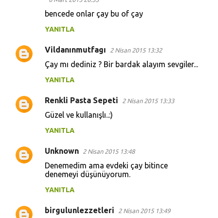
o
bencede onlar çay bu of çay
r
YANITLA
u
Vildanınmutfagı
m
2 Nisan 2015 13:32
l
Çay mı dediniz ? Bir bardak alayım sevgiler...
a
YANITLA
r
Renkli Pasta Sepeti
2 Nisan 2015 13:33
Güzel ve kullanışlı..:)
YANITLA
Unknown
2 Nisan 2015 13:48
Denemedim ama evdeki çay bitince
denemeyi düşünüyorum.
YANITLA
birgulunlezzetleri
2 Nisan 2015 13:49