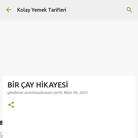
Ana içeriğe atla
Kolay Yemek Tarifleri
BİR ÇAY HİKAYESİ
gönderen
seviminaskanasi
tarih:
Mart 06, 2015
Bu Blogda Ara