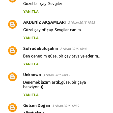
Güzel bir çay. Sevgiler
YANITLA
AKDENİZ AKŞAMLARI
2 Nisan 2015 15:25
Güzel çay of çay .Sevgiler canım.
YANITLA
Sofradabuluşalım
2 Nisan 2015 18:08
Ben denedim güzel bir çay tavsiye ederim..
YANITLA
Unknown
3 Nisan 2015 00:45
Denemek lazım artık,güzel bir çaya
benziyor...))
YANITLA
Gülsen Doğan
3 Nisan 2015 12:39