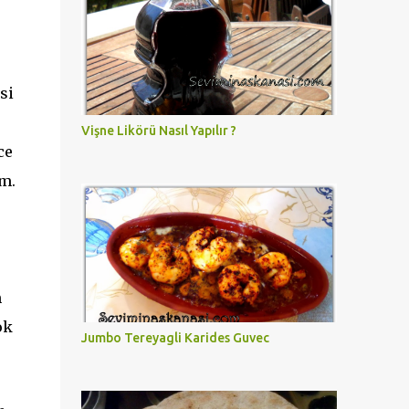
si
Vişne Likörü Nasıl Yapılır ?
ce
m.
m
ok
Jumbo Tereyagli Karides Guvec