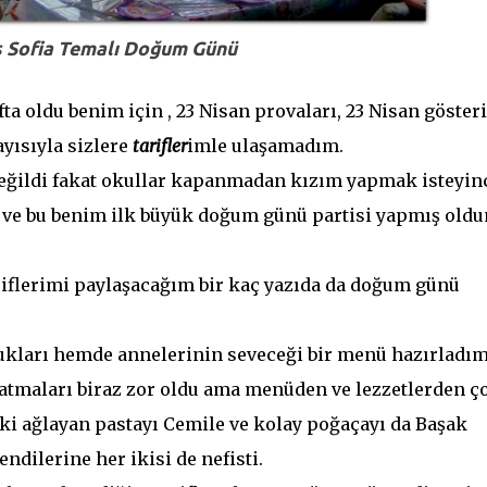
 Sofia Temalı Doğum Günü
a oldu benim için , 23 Nisan provaları, 23 Nisan gösteri
yısıyla sizlere
tarifler
imle ulaşamadım.
eğildi fakat okullar kapanmadan kızım yapmak isteyin
, ve bu benim ilk büyük doğum günü partisi yapmış oldu
riflerimi paylaşacağım bir kaç yazıda da doğum günü
ukları hemde annelerinin seveceği bir menü hazırladı
ı tatmaları biraz zor oldu ama menüden ve lezzetlerden ç
ki ağlayan pastayı Cemile ve kolay poğaçayı da Başak
dilerine her ikisi de nefisti.