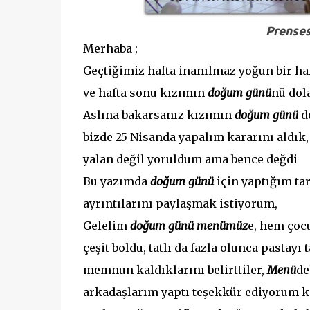
Prenses
Merhaba ;
Geçtiğimiz hafta inanılmaz yoğun bir haft
ve hafta sonu kızımın
doğum günü
nü dola
Aslına bakarsanız kızımın
doğum günü
d
bizde 25 Nisanda yapalım kararını aldık
yalan değil yoruldum ama bence değdi
Bu yazımda
doğum günü
için yaptığım ta
ayrıntılarını paylaşmak istiyorum,
Gelelim
doğum günü menümüz
e, hem çoc
çeşit boldu, tatlı da fazla olunca pastay
memnun kaldıklarını belirttiler,
Menü
de
arkadaşlarım yaptı teşekkür ediyorum ken