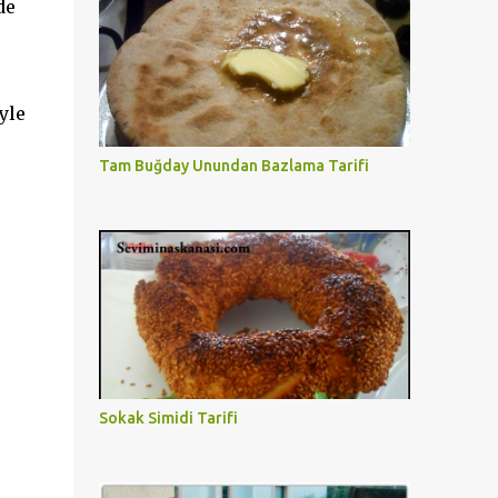
de
yle
Tam Buğday Unundan Bazlama Tarifi
Sokak Simidi Tarifi