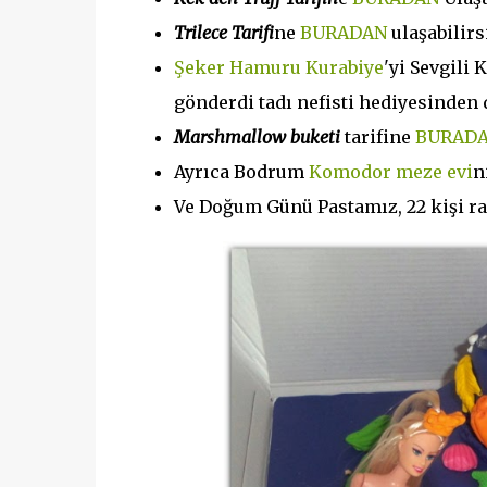
Trilece Tarifi
ne
BURADAN
ulaşabilirs
Şeker Hamuru Kurabiye
'yi Sevgili
gönderdi tadı nefisti hediyesinden
Marshmallow buketi
tarifine
BURAD
Ayrıca Bodrum
Komodor meze evi
n
Ve Doğum Günü Pastamız, 22 kişi raha