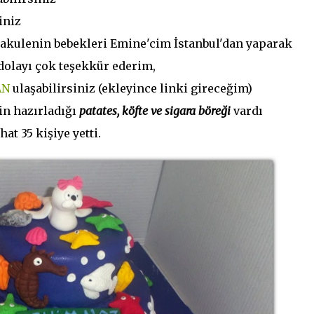
iniz
 Kakulenin bebekleri Emine'cim İstanbul'dan yaparak
 dolayı çok teşekkür ederim,
AN
ulaşabilirsiniz (ekleyince linki gireceğim)
in hazırladığı
patates, köfte ve sigara böreği
vardı
t 35 kişiye yetti.