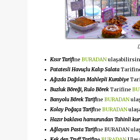
Kısır Tarifi
ne
BURADAN
ulaşabilirsin
Patatesli Havuçlu Kalıp Salata
Tarifin
Ağızda Dağılan Mahlepli Kurabiye
Tar
Buzluk Böreği, Rulo Börek
Tarifine
BU
Banyolu Börek Tarifi
ne
BURADAN
ulaş
Kolay Poğaça Tarifi
ne
BURADAN
ulaş
Hazır baklava hamurundan Tahinli kur
Ağlayan Pasta Tarifi
ne BURADAN ulaşa
Kek den Truff Tarifin
e
BURADAN
Ulaşa