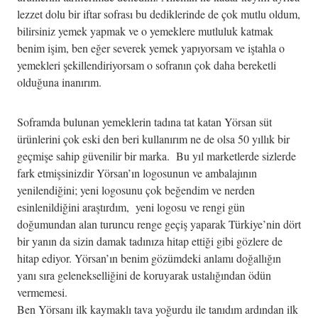
lezzet dolu bir iftar sofrası bu dediklerinde de çok mutlu oldum,
bilirsiniz yemek yapmak ve o yemeklere mutluluk katmak
benim işim, ben eğer severek yemek yapıyorsam ve iştahla o
yemekleri şekillendiriyorsam o sofranın çok daha bereketli
olduğuna inanırım.
Soframda bulunan yemeklerin tadına tat katan Yörsan süt
ürünlerini çok eski den beri kullanırım ne de olsa 50 yıllık bir
geçmişe sahip güvenilir bir marka. Bu yıl marketlerde sizlerde
fark etmişsinizdir Yörsan’ın logosunun ve ambalajının
yenilendiğini; yeni logosunu çok beğendim ve nerden
esinlenildiğini araştırdım, yeni logosu ve rengi gün
doğumundan alan turuncu renge geçiş yaparak Türkiye’nin dört
bir yanın da sizin damak tadınıza hitap ettiği gibi gözlere de
hitap ediyor. Yörsan’ın benim gözümdeki anlamı doğallığın
yanı sıra gelenekselliğini de koruyarak ustalığından ödün
vermemesi.
Ben Yörsanı ilk kaymaklı tava yoğurdu ile tanıdım ardından ilk