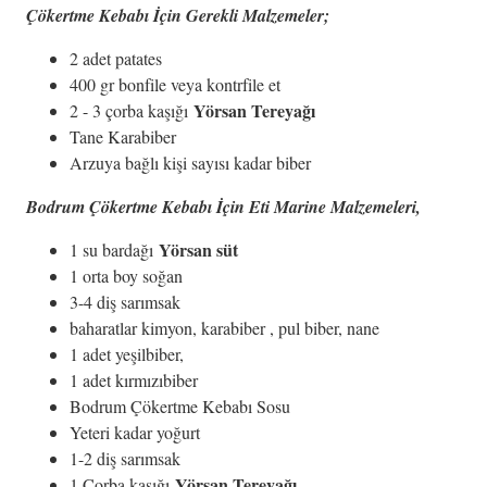
Çökertme Kebabı İçin Gerekli Malzemeler;
2 adet patates
400 gr bonfile veya kontrfile et
Yörsan Tereyağı
2 - 3 çorba kaşığı
Tane Karabiber
Arzuya bağlı kişi sayısı kadar biber
Bodrum Çökertme Kebabı İçin Eti Marine Malzemeleri,
Yörsan süt
1 su bardağı
1 orta boy soğan
3-4 diş sarımsak
baharatlar kimyon, karabiber , pul biber, nane
1 adet yeşilbiber,
1 adet kırmızıbiber
Bodrum Çökertme Kebabı Sosu
Yeteri kadar yoğurt
1-2 diş sarımsak
Yörsan Tereyağı
1 Çorba kaşığı