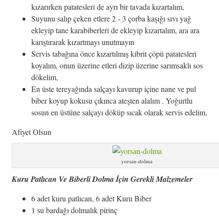
kızarırken patatesleri de ayrı bir tavada kızartalım,
Suyunu salıp çeken etlere 2 - 3 çorba kaşığı sıvı yağ
ekleyip tane karabiberleri de ekleyip kızartalım, ara ara
karıştırarak kızartmayı unutmayın
Servis tabağına önce kızartılmış kibrit çöpü patatesleri
koyalım, onun üzerine etleri dizip üzerine sarımsaklı sos
dökelim,
En üste tereyağında salçayı kavurup içine nane ve pul
biber koyup kokusu çıkınca ateşten alalım . Yoğurtlu
sosun en üstüne salçayı döküp sıcak olarak servis edelim,
Afiyet Olsun
yorsan-dolma
Kuru Patlıcan Ve Biberli Dolma İçin Gerekli Malzemeler
6 adet kuru patlıcan, 6 adet Kuru Biber
1 su bardağı dolmalık pirinç