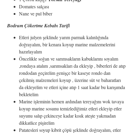
Domates salçası
Nane ve pul biber
Bodrum Çökertme Kebabı Tarifi
Etleri julyen şeklinde yarım parmak kalınlığında
doğrayalım, bir kenara koyup marine malzemelerini
hazırlayalım
Öncelikle soğan ve sarımsakların kabuklarını soyalım
,rondaya atalım ,sarımsakları da ekleyip , biberleri de atıp
rondodan geçirelim genişçe bir kaseye rondo dan
çekilmiş malzemeleri koyup , üzerine süt ve baharatları
da ekleyelim ve etleri içine atıp 1 saat kadar bu karışımda
bekletelim
Marine işleminin hemen ardından tereyağını wok tavaya
koyup marine sosunu temizlediğimiz etleri ekleyip etler
suyunu salıp çekinceye kadar kısık ateşte yakmadan
dikkatlice pişirelim
Patatesleri soyup kibrit çöpü şeklinde doğrayalım, etler