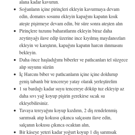
alana kadar kavurun.
Soğanların içine pirinçleri ekleyin kavurmaya devam
edin, domates sosunu ekleyin kapağını kapatın kısık
ateşte pişirmeye devam edin, bir süre sonra ateşten alın
Pirinçlere tuzunu baharatlarını ekleyin biraz daha
zeytinyağı ilave edip üzerine ince kıyılmış maydanozları
ekleyin ve karıştırın, kapağını kapatın harcın ılınmasını
bekleyin.
Daha önce haşladığımı biberler ve patlıcanları tel süzgece
alıp suyunu süzün
İç Harcını biber ve patlıcanların içine içine doldurup
geniş tabanlı bir tencereye yatay olarak yerleştirelim
1 su bardağı kadar suyu tencereye döküp tuz ekleyip az
daha sıvı yağ koyup pişirin gerekirse sıcak su
ekleyebilirsiniz.
Tavaya tereyağını koyup kızdırın, 2 diş rendelenmiş
sarımsak atıp kokusu çıkınca salçasını ilave edin,
salçanın kokusu çıkınca ocaktan alın,
Bir kâseye yeteri kadar yoğurt koyup 1 diş sarımsak