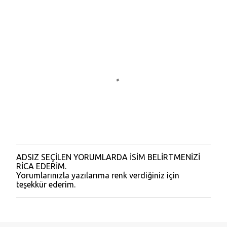
ADSIZ SEÇİLEN YORUMLARDA İSİM BELİRTMENİZİ
Y
RİCA EDERİM.
o
Yorumlarınızla yazılarıma renk verdiğiniz için
r
teşekkür ederim.
u
m
G
ö
n