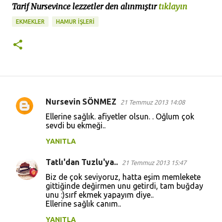
Tarif Nursevince lezzetler den alınmıştır
tıklayın
EKMEKLER
HAMUR İŞLERİ
Nursevin SÖNMEZ
21 Temmuz 2013 14:08
Y
Ellerine sağlık. afiyetler olsun. . Oğlum çok
o
sevdi bu ekmeği..
r
YANITLA
u
Tatlı'dan Tuzlu'ya..
m
21 Temmuz 2013 15:47
l
Biz de çok seviyoruz, hatta eşim memlekete
gittiğinde değirmen unu getirdi, tam buğday
a
unu :)sırf ekmek yapayım diye..
Ellerine sağlık canım..
r
YANITLA