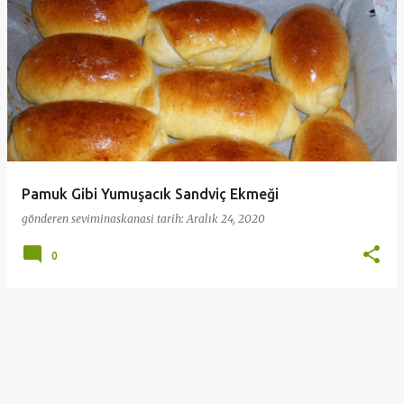
ı
t
l
a
r
Pamuk Gibi Yumuşacık Sandviç Ekmeği
gönderen
seviminaskanasi
tarih:
Aralık 24, 2020
0