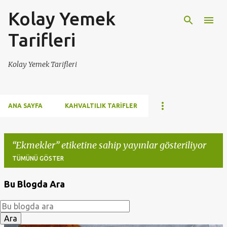
Kolay Yemek
Ana içeriğe atla
Tarifleri
Kolay Yemek Tarifleri
ANA SAYFA
KAHVALTILIK TARIFLER
Ekmekler
etiketine sahip yayınlar gösteriliyor
TÜMÜNÜ GÖSTER
Bu Blogda Ara
K
a
y