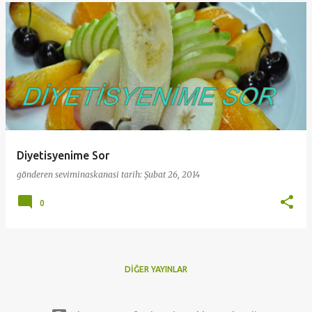
Diyetisyenime Sor
gönderen
seviminaskanasi
tarih:
Şubat 26, 2014
0
DIĞER YAYINLAR