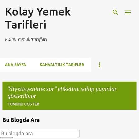
Kolay Yemek
Ana içeriğe atla
Tarifleri
Kolay Yemek Tarifleri
ANA SAYFA
KAHVALTILIK TARIFLER
diyetisyenime sor
etiketine sahip yayınlar
gösteriliyor
TÜMÜNÜ GÖSTER
Bu Blogda Ara
K
a