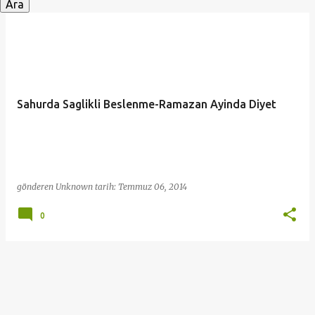
y
ı
t
l
a
Sahurda Saglikli Beslenme-Ramazan Ayinda Diyet
r
gönderen
Unknown
tarih:
Temmuz 06, 2014
0