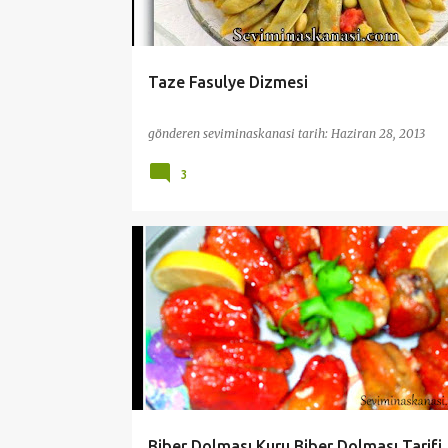
Taze Fasulye Dizmesi
gönderen
seviminaskanasi
tarih:
Haziran 28, 2013
3
PRATİK VE KOLAY TARİFLER
YEMEK
ZEYTINYAĞLI
Biber Dolması Kuru Biber Dolması Tarifi