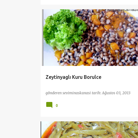
PRATİK VE KOLAY TARİFLER
ZEYTINYAĞLILAR
Zeytinyaglı Kuru Borulce
gönderen
seviminaskanasi
tarih:
Ağustos 03, 2013
0
PRATİK VE KOLAY TARİFLER
SEBZE YEMEKLERİ