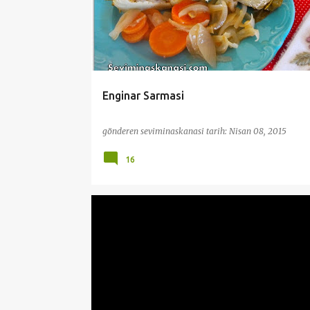
Enginar Sarmasi
gönderen
seviminaskanasi
tarih:
Nisan 08, 2015
16
DİYET TARİFLER
PRATİK VE KOLAY TARİFLER
SEBZE YEMEKLERİ
ZEYTINYAĞLILAR