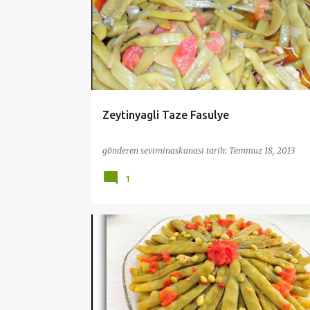
ZEYTINYAĞLILAR
Zeytinyagli Taze Fasulye
gönderen
seviminaskanasi
tarih:
Temmuz 18, 2013
1
PRATİK VE KOLAY TARİFLER
SEBZE YEMEKLERİ
YE
ZEYTINYAĞLILAR