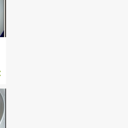
MEZELER
MILFÖY
MOTİVASYON
MUGLA
NASIL YAPMALIYIZ
NEREDEYDİM
ORDAN BURDAN
OT TARİFLERİ
ÖĞRENCİLER İÇİN TARİFLER
ÖNERI TARIFLER
ÖZEL ZAMANLAR İÇİN
TARİFLER
PARIS
PARTI
PASTA TARİFLERİ
PİLAV VE MAKARNA
PİLAVLAR
POĞAÇALAR