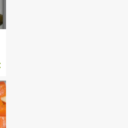
BIGI EDINME
BISKÜVILI TARIFLER
BODRUM
BÖREKLER
CIKOLATALI TARIFLER
COCUKLAR İCİN TARİFLER
CONCEPT BY OLGA ÖZEN
CÖREK - AÇMA
ÇEKİLİŞ VAR
ÇORBALAR
DEGERLENDIRMEYE
YÖNELIK TARIFLER
DENİZ MAHSÜLLERİ
DIYET
DİYET GÜNLÜĞÜ
DİYET TARİFLER
DIYETISYEN ÖNERISI