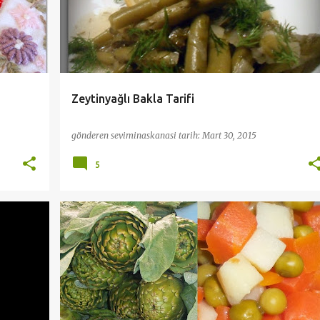
Zeytinyağlı Bakla Tarifi
gönderen
seviminaskanasi
tarih:
Mart 30, 2015
5
ENGINAR TARIFLERI
PRATİK VE KOLAY TARİFLER
+
SEBZE YEMEKLERİ
ZEYTINYAĞLILAR
+