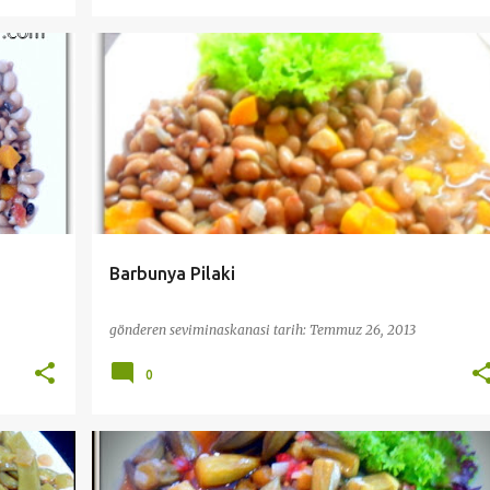
PRATİK VE KOLAY TARİFLER
SALATA MEZE
SEBZE YEMEKLERİ
ZEYTINYAĞLILAR
+
Barbunya Pilaki
gönderen
seviminaskanasi
tarih:
Temmuz 26, 2013
0
+
PRATİK VE KOLAY TARİFLER
SEBZE YEMEKLERİ
YEMEK