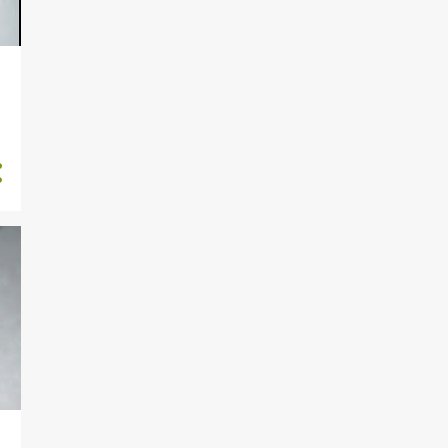
PRATİK TARİFLER
PRATİK VE KOLAY TARİFLER
RAMAZAN AYI
REÇEL VE MARMELAT
RESTAURANT TANITIMI
ROPORTAJ
SAĞLIKLI IÇECEKLER
SAĞLIKLI IÇEÇEKLER
SAKATAT YEMEKLERI
SALATA MEZE
SALATALAR
SARMALAR
SEBZE YEMEKLERI
SEBZE YEMEKLERİ