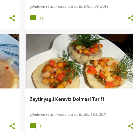
gönderen
seviminaskanasi
tarih:
Nisan 03, 2014
10
KLERİ
DİYET TARİFLER
PRATİK VE KOLAY TARİFLER
+
SEBZE YEMEKLERİ
ZEYTINYAĞLILAR
+
Zeytinyagli Kereviz Dolmasi Tarifi
gönderen
seviminaskanasi
tarih:
Mart 03, 2014
2