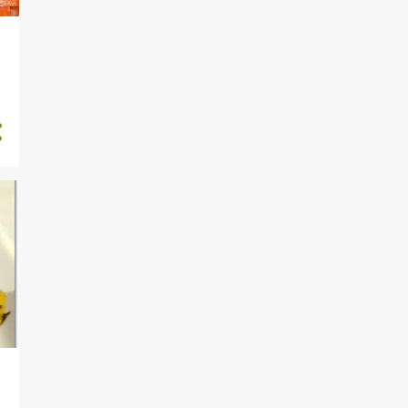
DIYETISYENIME SOR
DOGUM GUNU
DOLMALAR
DÜNYA MUTFAKLARI
EGE
EKMEKLER
EN ÇOK TIKLANANLAR
ENGINAR TARIFLERI
ET YEMEKLERİ
EV YAPIMI DOĞAL ÜRÜNLER
FESTIVAL
FIRIN YEMEKLERI
FIRINSIZ TARIFLER
GARNİTÜR