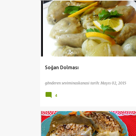
ı
t
DOLMALAR
SARMALAR
SOĞUKLAR
ZEYTINYA
l
a
r
Soğan Dolması
gönderen
seviminaskanasi
tarih:
Mayıs 02, 2015
4
PRATİK VE KOLAY TARİFLER
SEBZE YEMEKLERİ
ZEYTINYAĞLILAR