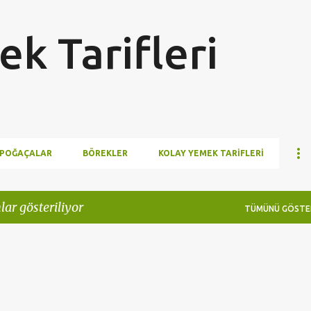
Ana içeriğe atla
k Tarifleri
POĞAÇALAR
BÖREKLER
KOLAY YEMEK TARIFLERI
lar gösteriliyor
TÜMÜNÜ GÖSTE