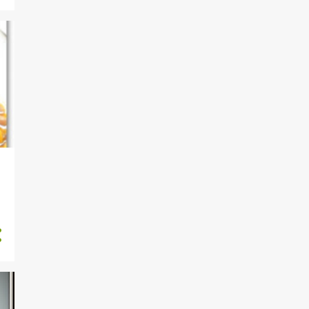
KEBAPLAR
KEK BOREK
KEK PASTA
KEREVIZ
KIŞ HAZIRLIKLARI
KIZIMA
KILO VERME
KIZARTMA
KLASIK LEZZETLER
KOKTEYLLER
KOLAY PRATIK TARIFLER
KOZMETIK
KÖFTELER
KURABİYE
MAKALE ARKADAŞIM NE
YAZMIŞ
MAKARNALAR
MENÜLER
MEVSIM SEBZE VE
MEYVELERI