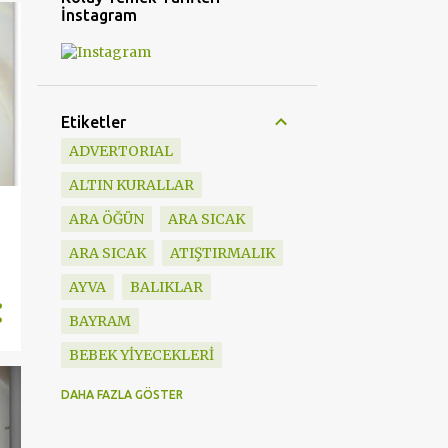
İnstagram
Etiketler
ADVERTORIAL
ALTIN KURALLAR
ARA ÖĞÜN
ARA SICAK
ARA SICAK
ATIŞTIRMALIK
AYVA
BALIKLAR
BAYRAM
BEBEK YİYECEKLERİ
BESLENME ÇANTASI
DAHA FAZLA GÖSTER
BEŞ ÇAYI TARİFLERİ