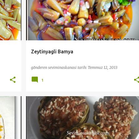
ZEYTINYAĞLILAR
+
Zeytinyagli Bamya
gönderen
seviminaskanasi
tarih:
Temmuz 12, 2013
1
MEK
DİYET TARİFLER
SEBZE YEMEKLERİ
ZEYTINYAĞLILAR
+