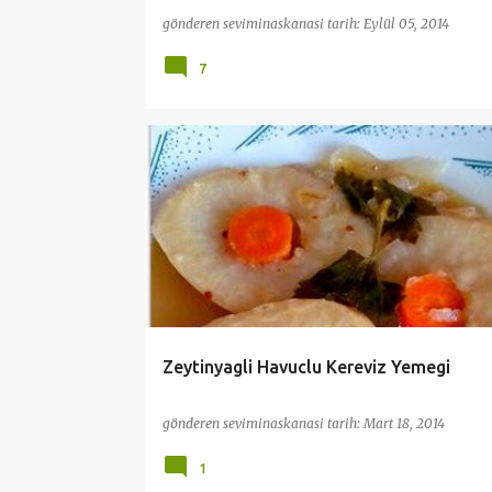
gönderen
seviminaskanasi
tarih:
Eylül 05, 2014
7
KEREVIZ
PRATİK VE KOLAY TARİFLER
SEBZE YEME
ZEYTINYAĞLILAR
Zeytinyagli Havuclu Kereviz Yemegi
gönderen
seviminaskanasi
tarih:
Mart 18, 2014
1