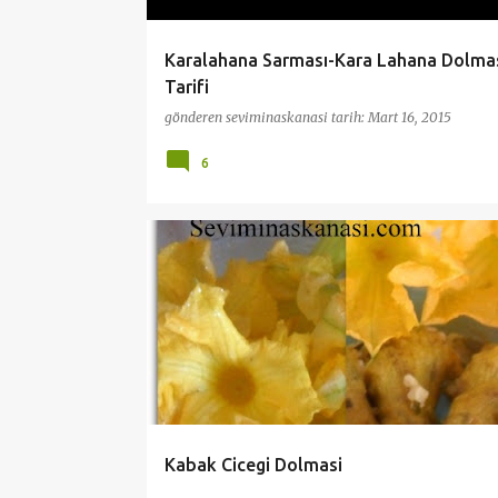
Karalahana Sarması-Kara Lahana Dolma
Tarifi
gönderen
seviminaskanasi
tarih:
Mart 16, 2015
6
BODRUM
DOLMALAR
ÖZEL ZAMANLAR İÇİN TARİ
YÖRESEL TARİFLER
ZEYTINYAĞLILAR
Kabak Cicegi Dolmasi