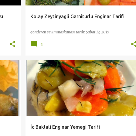
sı
Kolay Zeytinyagli Garniturlu Enginar Tarifi
gönderen
seviminaskanasi
tarih:
Şubat 19, 2015
4
FLER
PRATİK VE KOLAY TARİFLER
SEBZE YEMEKLERİ
+
+
ZEYTINYAĞLILAR
İc Baklali Enginar Yemegi Tarifi