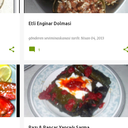
Etli Enginar Dolmasi
gönderen
seviminaskanasi
tarih:
Nisan 04, 2013
1
LAR
OT TARİFLERİ
SEBZE YEMEKLERİ
YEMEK
+
ZEYTINYAĞLILAR
Pazı & Pancar Yaprağı Sarma