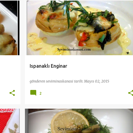
ĞLILAR
PRATİK VE KOLAY TARİFLER
SEBZE YEMEKLERİ
+
ZEYTINYAĞLILAR
Ispanaklı Enginar
gönderen
seviminaskanasi
tarih:
Mayıs 02, 2015
2
+
DİYET TARİFLER
PRATİK VE KOLAY TARİFLER
SEBZE YEMEKLERİ
ZEYTINYAĞLILAR
+