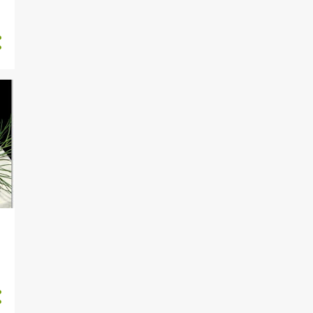
GELENEKSEL TARIFLER
GEZI
GİRİT YEMEKLERİ
GUNDEM
GÜZELLİK SIRLARI
HAMUR İŞLERİ
HAZIR MENÜLER
HİNT FİLİMLERİ
IZGARA TARİFLERİ
IÇECEKLER
IÇEÇEKLER
İFTAR İÇIN ÖNERILER
ISPANAKLI TARIFLER
İZLEDİM YORUMLADIM
KAHVALTI
KANDİL