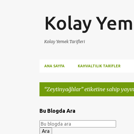
Kolay Yeme
Kolay Yemek Tarifleri
ANA SAYFA
KAHVALTILIK TARIFLER
Zeytinyağlılar
etiketine sahip yayın
K
Bu Blogda Ara
a
y