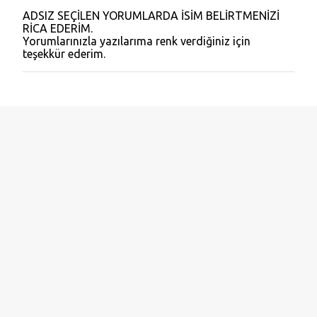
ADSIZ SEÇİLEN YORUMLARDA İSİM BELİRTMENİZİ
Y
RİCA EDERİM.
o
Yorumlarınızla yazılarıma renk verdiğiniz için
r
teşekkür ederim.
u
m
G
ö
n
d
e
r