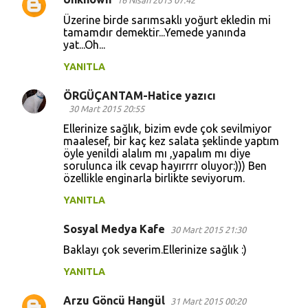
16 Nisan 2013 07:42
Y
Üzerine birde sarımsaklı yoğurt ekledin mi
o
tamamdır demektir...Yemede yanında
yat...Oh...
r
u
YANITLA
m
ÖRGÜÇANTAM-Hatice yazıcı
l
30 Mart 2015 20:55
a
Ellerinize sağlık, bizim evde çok sevilmiyor
maalesef, bir kaç kez salata şeklinde yaptım
r
öyle yenildi alalım mı ,yapalım mı diye
sorulunca ilk cevap hayırrrr oluyor:))) Ben
özellikle enginarla birlikte seviyorum.
YANITLA
Sosyal Medya Kafe
30 Mart 2015 21:30
Baklayı çok severim.Ellerinize sağlık :)
YANITLA
Arzu Göncü Hangül
31 Mart 2015 00:20