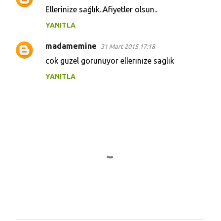
Ellerinize sağlık..Afiyetler olsun..
YANITLA
madamemine
31 Mart 2015 17:18
cok guzel gorunuyor ellerınıze saglık
YANITLA