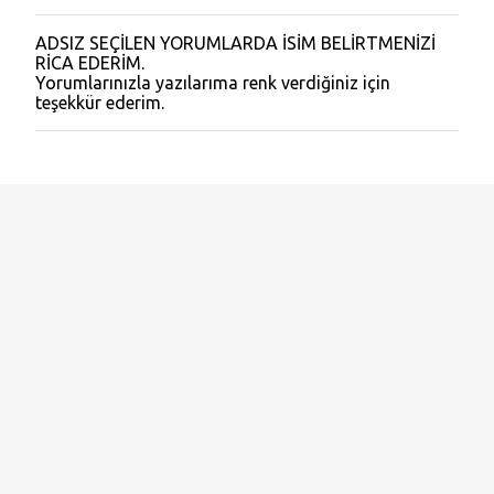
ADSIZ SEÇİLEN YORUMLARDA İSİM BELİRTMENİZİ
Y
RİCA EDERİM.
o
Yorumlarınızla yazılarıma renk verdiğiniz için
r
teşekkür ederim.
u
m
G
ö
n
d
e
r