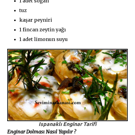
1 adet soğan
tuz
kaşar peyniri
1 fincan zeytin yağı
1 adet limonun suyu
Ispanaklı Enginar Tarifi
Enginar Dolması Nasıl Yapılır ?