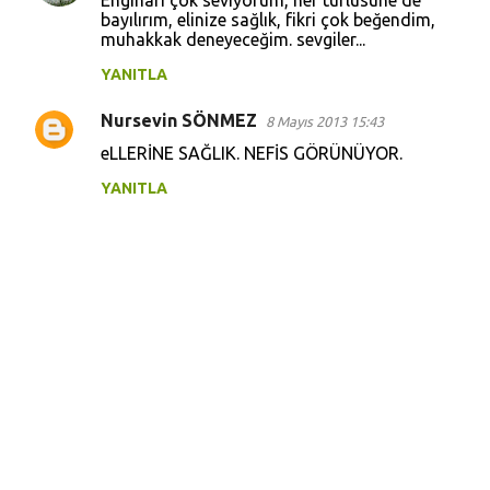
Enginarı çok seviyorum, her türlüsüne de
o
bayılırım, elinize sağlık, fikri çok beğendim,
muhakkak deneyeceğim. sevgiler...
r
u
YANITLA
m
Nursevin SÖNMEZ
8 Mayıs 2013 15:43
l
eLLERİNE SAĞLIK. NEFİS GÖRÜNÜYOR.
a
YANITLA
r