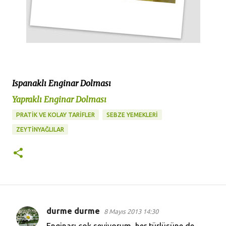
Ispanaklı Enginar Dolması
Yapraklı Enginar Dolması
PRATİK VE KOLAY TARİFLER
SEBZE YEMEKLERİ
ZEYTINYAĞLILAR
durme durme
8 Mayıs 2013 14:30
Y