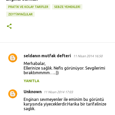
PRATİK VE KOLAY TARİFLER
SEBZE YEMEKLERİ
ZEYTINYAĞLILAR
seldanın mutfak defteri
11 Nisan 2014 16:50
Y
Merhabalar,
o
Ellerinize sağlık. Nefis görünüyor. Sevgilerimi
bıraktımmmm…..:))
r
u
YANITLA
m
Unknown
11 Nisan 2014 17:03
l
Enginarı sevmeyenler ile eminim bu görüntü
a
karşısında yiyeceklerdir.Harika bir tarif.elinize
saglık.
r