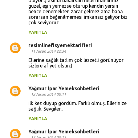
oluyor :) aslına bakarsan hepsi inanılmaz
güzel, eşin yemezse oturup kendin yersin
bence denemekten zarar gelmez ama bana
sorarsan beğenilmemesi imkansız geliyor biz
çok seviyoruz
YANITLA
resimlinefisyemektarifleri
11 Nisan 2014 22:34
Ellerine sağlık tatlım çok lezzetli görünüyor
sizlere afiyet olsun:)
YANITLA
Yağmur İpar Yemeksohbetleri
12 Nisan 2014 00:11
İlk kez duyup gördüm. Farklı olmuş. Ellerinize
sağlık. Sevgiler...
YANITLA
Yağmur İpar Yemeksohbetleri
12 Nisan 2014 00:12