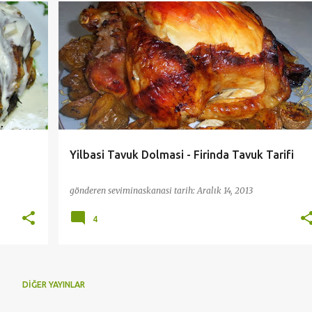
İFLER
FIRIN YEMEKLERI
ÖZEL ZAMANLAR İÇİN TARİFLER
+
TAVUK YEMEKLERİ
ZIYAFET SOFRALARI
+
Yilbasi Tavuk Dolmasi - Firinda Tavuk Tarifi
gönderen
seviminaskanasi
tarih:
Aralık 14, 2013
4
DIĞER YAYINLAR