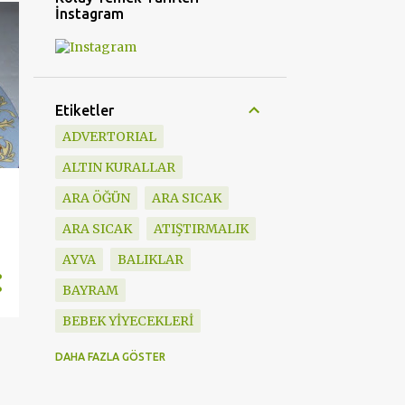
İnstagram
Etiketler
ADVERTORIAL
ALTIN KURALLAR
ARA ÖĞÜN
ARA SICAK
ARA SICAK
ATIŞTIRMALIK
AYVA
BALIKLAR
BAYRAM
BEBEK YİYECEKLERİ
BESLENME ÇANTASI
DAHA FAZLA GÖSTER
BEŞ ÇAYI TARİFLERİ