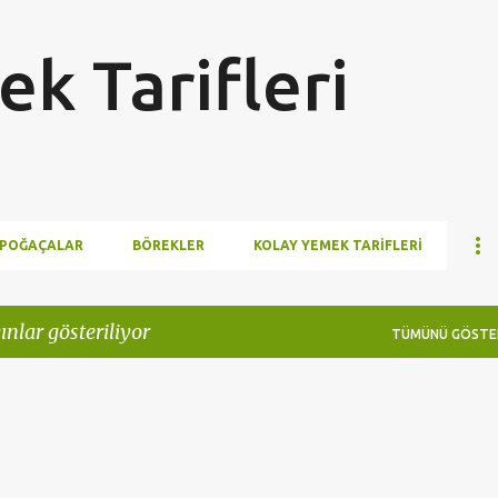
Ana içeriğe atla
k Tarifleri
POĞAÇALAR
BÖREKLER
KOLAY YEMEK TARIFLERI
ınlar gösteriliyor
TÜMÜNÜ GÖSTE