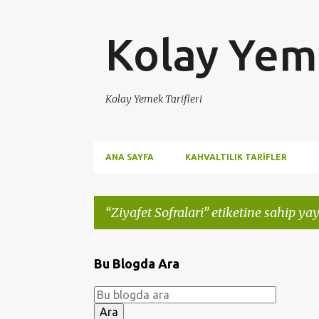
Kolay Yeme
Kolay Yemek Tarifleri
ANA SAYFA
KAHVALTILIK TARIFLER
Ziyafet Sofralari
etiketine sahip yay
K
Bu Blogda Ara
a
y