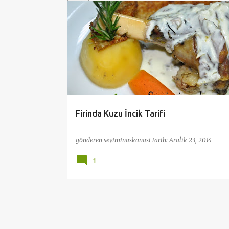
ı
t
BAYRAM
ET YEMEKLERİ
ÖZEL ZAMANLAR İÇİN TAR
l
YILBASI SOFRALARINA TARIFLER
ZIYAFET SOFRALARI
a
r
Firinda Kuzu İncik Tarifi
gönderen
seviminaskanasi
tarih:
Aralık 23, 2014
1