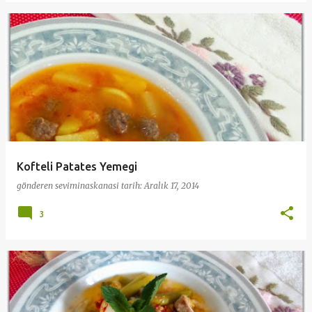
Kofteli Patates Yemegi
gönderen
seviminaskanasi
tarih:
Aralık 17, 2014
3