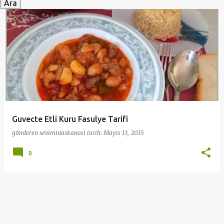
y
ı
t
l
a
r
Guvecte Etli Kuru Fasulye Tarifi
gönderen
seviminaskanasi
tarih:
Mayıs 13, 2015
0