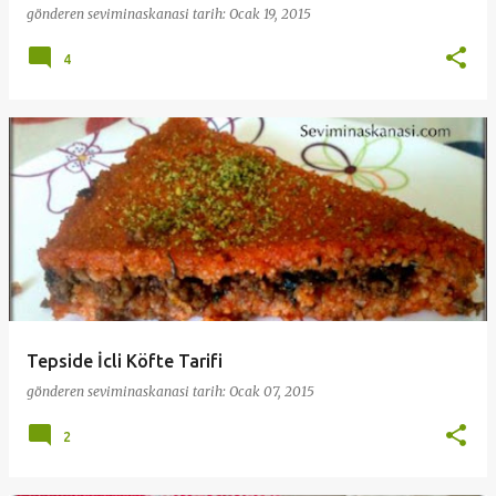
gönderen
seviminaskanasi
tarih:
Ocak 19, 2015
4
Tepside İcli Köfte Tarifi
gönderen
seviminaskanasi
tarih:
Ocak 07, 2015
2