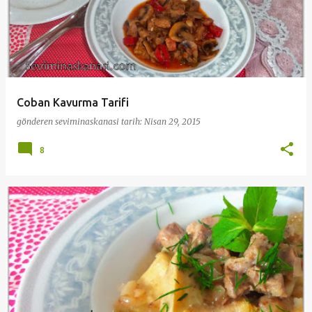
Coban Kavurma Tarifi
gönderen
seviminaskanasi
tarih:
Nisan 29, 2015
8