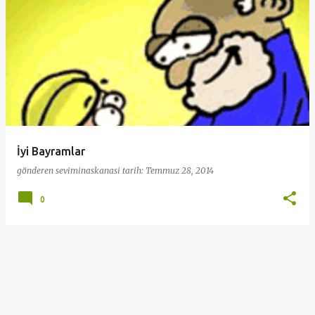
ı
t
l
a
r
İyi Bayramlar
gönderen
seviminaskanasi
tarih:
Temmuz 28, 2014
0