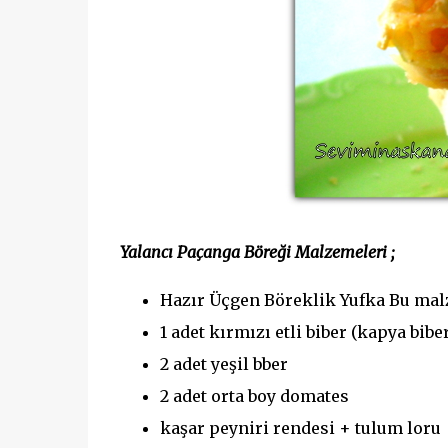
Yalancı Paçanga Böreği Malzemeleri ;
Hazır Üçgen Böreklik Yufka Bu malze
1 adet kırmızı etli biber (kapya biber
2 adet yeşil bber
2 adet orta boy domates
kaşar peyniri rendesi + tulum loru