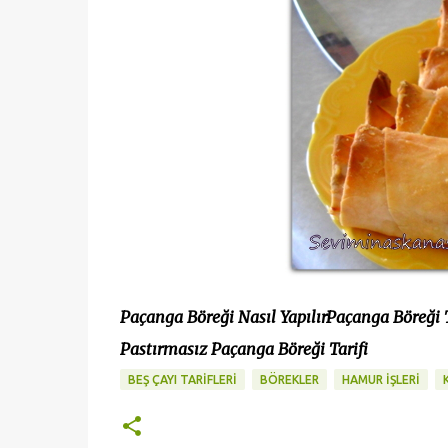
Paçanga Böreği Nasıl Yapılır
Paçanga Böreği T
Pastırmasız Paçanga Böreği Tarifi
BEŞ ÇAYI TARİFLERİ
BÖREKLER
HAMUR İŞLERİ