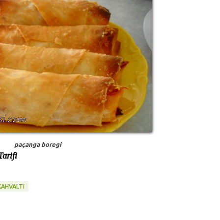
paçanga boregi
arifi
KAHVALTI