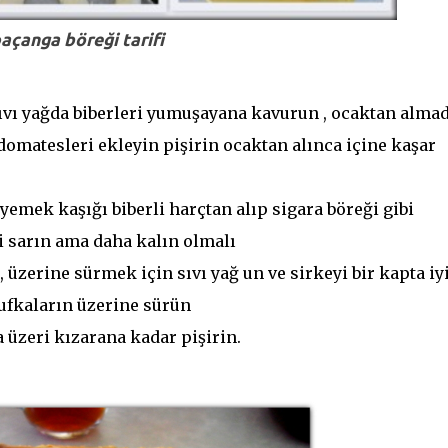
açanga böreği tarifi
 sıvı yağda biberleri yumuşayana kavurun , ocaktan alma
matesleri ekleyin pişirin ocaktan alınca içine kaşar
yemek kaşığı biberli harçtan alıp sigara böreği gibi
bi sarın ama daha kalın olmalı
, üzerine sürmek için sıvı yağ un ve sirkeyi bir kapta iy
yufkaların üzerine sürün
a üzeri kızarana kadar pişirin.