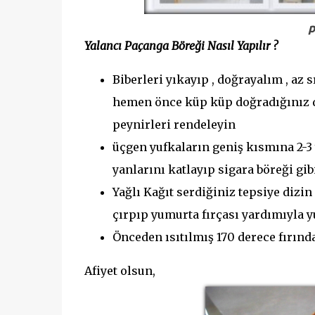
p
Yalancı Paçanga Böreği Nasıl Yapılır ?
Biberleri yıkayıp , doğrayalım , az
hemen önce küp küp doğradığınız do
peynirleri rendeleyin
üçgen yufkaların geniş kısmına 2-3 
yanlarını katlayıp sigara böreği gi
Yağlı Kağıt serdiğiniz tepsiye dizin 
çırpıp yumurta fırçası yardımıyla 
Önceden ısıtılmış 170 derece fırınd
Afiyet olsun,