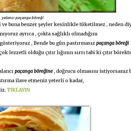
yalancı paçanga böreği
 ve buna benzer şeyler kesinlikle tüketilmez , neden di
ıyoruz ayrıca , çokta sağlıklı olmadığını
steriyoruz , Bende bu gün pastırmasız
paçanga böreği
ok lezzetli olduğu çıtır lığının sırrı tabi ki çıtır börekt
yalancı
paçanga böreğine
, doğrucu olmasını istiyorsanız 
ırma ilave etmeniz yeterli o kadar,
iz.
TIKLAYIN