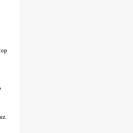
top
e
uz.