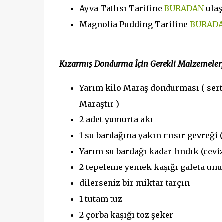
Ayva Tatlısı Tarifine
BURADAN
ulaş
Magnolia Pudding Tarifine
BURAD
Kızarmış Dondurma İçin Gerekli Malzemeler
Yarım kilo Maraş dondurması ( ser
Maraştır )
2 adet yumurta akı
1 su bardağına yakın mısır gevreği 
Yarım su bardağı kadar fındık (cevi
2 tepeleme yemek kaşığı galeta unu
dilerseniz bir miktar tarçın
1 tutam tuz
2 çorba kaşığı toz şeker