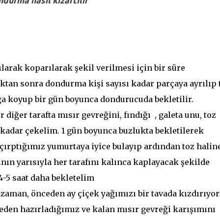
durma nasıl kızartılır
arak koparılarak şekil verilmesi için bir süre
ıktan sonra dondurma kişi sayısı kadar parçaya ayrılıp 
ğa koyup bir gün boyunca dondurucuda bekletilir.
r diğer tarafta mısır gevreğini, fındığı , galeta unu, toz
 kadar çekelim. 1 gün boyunca buzlukta bekletilerek
çırptığımız yumurtaya iyice bulayıp ardından toz halin
nın yarısıyla her tarafını kalınca kaplayacak şekilde
4-5 saat daha bekletelim
aman, önceden ay çiçek yağımızı bir tavada kızdırıyor
den hazırladığımız ve kalan mısır gevreği karışımını