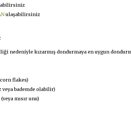
abilirsiniz
AN
ulaşabilirsiniz
;
tliği nedeniyle kızarmış dondurmaya en uygun dondur
(corn flakes)
z veya bademde olabilir)
 (veya mısır unu)