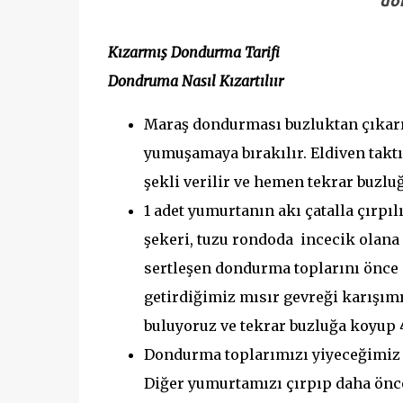
don
Kızarmış Dondurma Tarifi
Dondruma Nasıl Kızartılıır
Maraş dondurması buzluktan çıkarıl
yumuşamaya bırakılır. Eldiven takt
şekli verilir ve hemen tekrar buzlu
1 adet yumurtanın akı çatalla çırpılı
şekeri, tuzu rondoda incecik olana
sertleşen dondurma toplarını önce 
getirdiğimiz mısır gevreği karışımı
buluyoruz ve tekrar buzluğa koyup 
Dondurma toplarımızı yiyeceğimiz z
Diğer yumurtamızı çırpıp daha önce