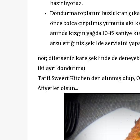
hazırlıyoruz.
Dondurma toplarını buzluktan çıka
önce bolca çırpılmış yumurta akı ka
anında kızgın yağda 10-15 saniye kı
arzu ettiğiniz şekilde servisini yapa
not; dilerseniz kare şeklinde de deneyeb
iki ayrı dondurma)
Tarif Sweert Kitchen den alınmış olup, Or
Afiyetler olsun...