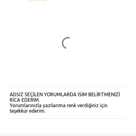
m
l
a
r
ADSIZ SEÇİLEN YORUMLARDA İSİM BELİRTMENİZİ
Y
RİCA EDERİM.
o
Yorumlarınızla yazılarıma renk verdiğiniz için
r
teşekkür ederim.
u
m
G
ö
n