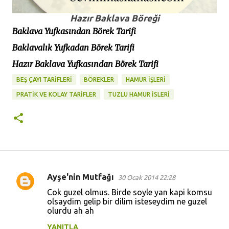
Hazır Baklava Böreği
Baklava Yufkasından Börek Tarifi
Baklavalık Yufkadan Börek Tarifi
Hazır Baklava Yufkasından Börek Tarifi
BEŞ ÇAYI TARİFLERİ
BÖREKLER
HAMUR İŞLERİ
PRATİK VE KOLAY TARİFLER
TUZLU HAMUR İSLERI
Ayşe'nin Mutfağı
30 Ocak 2014 22:28
Y
Cok guzel olmus. Birde soyle yan kapi komsu
o
olsaydim gelip bir dilim isteseydim ne guzel
olurdu ah ah
r
u
YANITLA