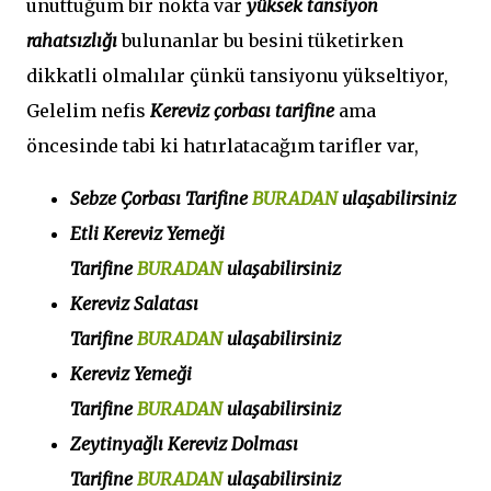
unuttuğum bir nokta var
yüksek tansiyon
rahatsızlığı
bulunanlar bu besini tüketirken
dikkatli olmalılar çünkü tansiyonu yükseltiyor,
Gelelim nefis
Kereviz çorbası tarifine
ama
öncesinde tabi ki hatırlatacağım tarifler var,
Sebze Çorbası Tarifine
BURADAN
ulaşabilirsiniz
Etli Kereviz Yemeği
Tarifi
ne
BURADAN
ulaşabilirsiniz
Kereviz Salatası
Tarifi
ne
BURADAN
ulaşabilirsiniz
Kereviz Yemeği
Tarifi
ne
BURADAN
ulaşabilirsiniz
Zeytinyağlı Kereviz Dolması
Tarifi
ne
BURADAN
ulaşabilirsiniz