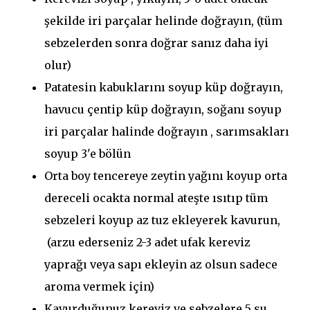
şekilde iri parçalar helinde doğrayın, (tüm
sebzelerden sonra doğrar sanız daha iyi
olur)
Patatesin kabuklarını soyup küp doğrayın,
havucu çentip küp doğrayın, soğanı soyup
iri parçalar halinde doğrayın , sarımsakları
soyup 3'e bölün
Orta boy tencereye zeytin yağını koyup orta
dereceli ocakta normal ateşte ısıtıp tüm
sebzeleri koyup az tuz ekleyerek kavurun,
(arzu ederseniz 2-3 adet ufak kereviz
yaprağı veya sapı ekleyin az olsun sadece
aroma vermek için)
Kavurduğunuz kereviz ve sebzelere 5 su