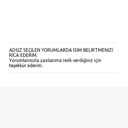
ADSIZ SEÇİLEN YORUMLARDA İSİM BELİRTMENİZİ
Y
RİCA EDERİM.
o
Yorumlarınızla yazılarıma renk verdiğiniz için
r
teşekkür ederim.
u
m
G
ö
n
d
e
r