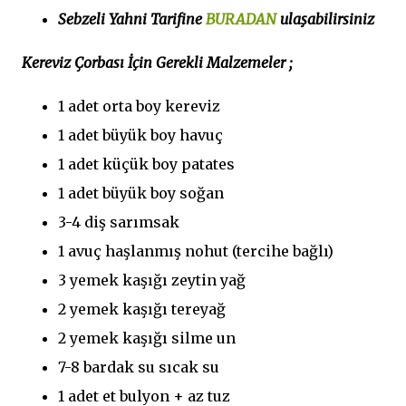
Sebzeli Yahni Tarifi
ne
BURADAN
ulaşabilirsiniz
Kereviz Çorbası İçin Gerekli Malzemeler ;
1 adet orta boy kereviz
1 adet büyük boy havuç
1 adet küçük boy patates
1 adet büyük boy soğan
3-4 diş sarımsak
1 avuç haşlanmış nohut (tercihe bağlı)
3 yemek kaşığı zeytin yağ
2 yemek kaşığı tereyağ
2 yemek kaşığı silme un
7-8 bardak su sıcak su
1 adet et bulyon + az tuz