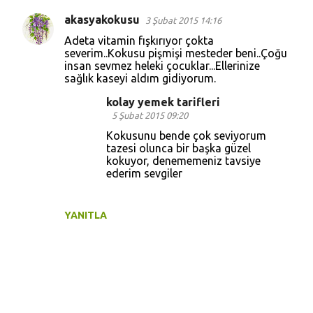
akasyakokusu
3 Şubat 2015 14:16
Y
Adeta vitamin fışkırıyor çokta
o
severim..Kokusu pişmişi mesteder beni..Çoğu
insan sevmez heleki çocuklar...Ellerinize
r
sağlık kaseyi aldım gidiyorum.
u
kolay yemek tarifleri
m
5 Şubat 2015 09:20
l
Kokusunu bende çok seviyorum
a
tazesi olunca bir başka güzel
kokuyor, denememeniz tavsiye
r
ederim sevgiler
YANITLA