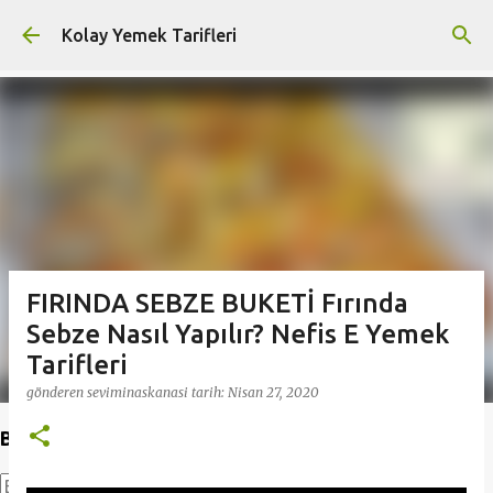
Ana içeriğe atla
Kolay Yemek Tarifleri
FIRINDA SEBZE BUKETİ Fırında
Sebze Nasıl Yapılır? Nefis E Yemek
Tarifleri
gönderen
seviminaskanasi
tarih:
Nisan 27, 2020
Bu Blogda Ara