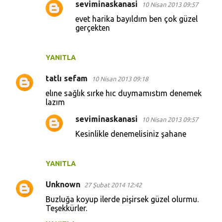
seviminaskanasi
10 Nisan 2013 09:57
evet harika bayıldım ben çok güzel
gerçekten
YANITLA
tatlı sefam
10 Nisan 2013 09:18
elıne sağlık sırke hıc duymamıstım denemek
lazım
seviminaskanasi
10 Nisan 2013 09:57
Kesinlikle denemelisiniz şahane
YANITLA
Unknown
27 Şubat 2014 12:42
Buzluğa koyup ilerde pişirsek güzel olurmu.
Teşekkürler.