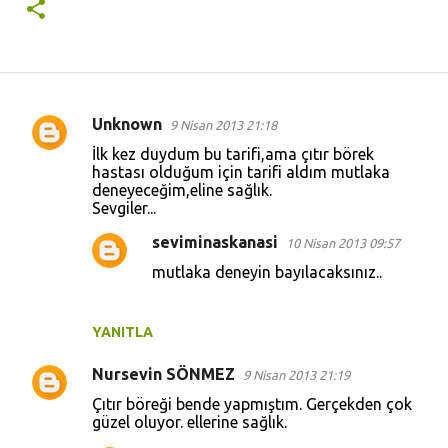
Unknown
9 Nisan 2013 21:18
Y
İlk kez duydum bu tarifi,ama çıtır börek
o
hastası olduğum için tarifi aldım mutlaka
deneyeceğim,eline sağlık.
r
Sevgiler...
u
seviminaskanasi
10 Nisan 2013 09:57
m
mutlaka deneyin bayılacaksınız..
l
a
r
YANITLA
Nursevin SÖNMEZ
9 Nisan 2013 21:19
Çıtır böreği bende yapmıştım. Gerçekden çok
güzel oluyor. ellerine sağlık.