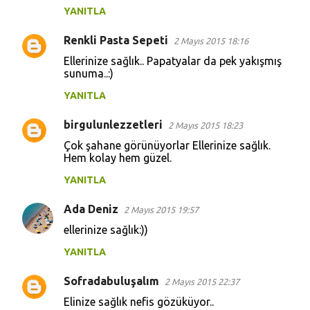
YANITLA
Renkli Pasta Sepeti
2 Mayıs 2015 18:16
Ellerinize sağlık.. Papatyalar da pek yakışmış
sunuma..:)
YANITLA
birgulunlezzetleri
2 Mayıs 2015 18:23
Çok şahane görünüyorlar Ellerinize sağlık.
Hem kolay hem güzel.
YANITLA
Ada Deniz
2 Mayıs 2015 19:57
ellerinize sağlık:))
YANITLA
Sofradabuluşalım
2 Mayıs 2015 22:37
Elinize sağlık nefis gözüküyor..