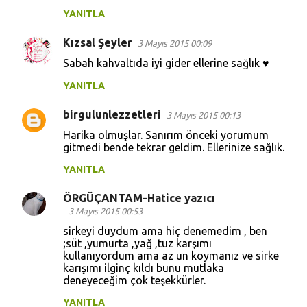
YANITLA
Kızsal Şeyler
3 Mayıs 2015 00:09
Sabah kahvaltıda iyi gider ellerine sağlık ♥
YANITLA
birgulunlezzetleri
3 Mayıs 2015 00:13
Harika olmuşlar. Sanırım önceki yorumum
gitmedi bende tekrar geldim. Ellerinize sağlık.
YANITLA
ÖRGÜÇANTAM-Hatice yazıcı
3 Mayıs 2015 00:53
sirkeyi duydum ama hiç denemedim , ben
;süt ,yumurta ,yağ ,tuz karşımı
kullanıyordum ama az un koymanız ve sirke
karışımı ilginç kıldı bunu mutlaka
deneyeceğim çok teşekkürler.
YANITLA