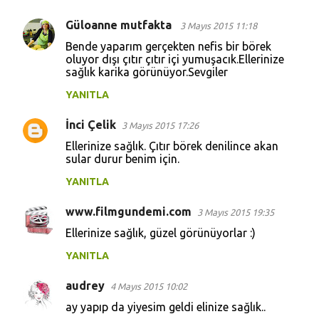
Güloanne mutfakta
3 Mayıs 2015 11:18
Bende yaparım gerçekten nefis bir börek
oluyor dışı çıtır çıtır içi yumuşacık.Ellerinize
sağlık karika görünüyor.Sevgiler
YANITLA
İnci Çelik
3 Mayıs 2015 17:26
Ellerinize sağlık. Çıtır börek denilince akan
sular durur benim için.
YANITLA
www.filmgundemi.com
3 Mayıs 2015 19:35
Ellerinize sağlık, güzel görünüyorlar :)
YANITLA
audrey
4 Mayıs 2015 10:02
ay yapıp da yiyesim geldi elinize sağlık..