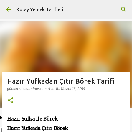
Ana içeriğe atla
Kolay Yemek Tarifleri
Hazır Yufkadan Çıtır Börek Tarifi
gönderen
seviminaskanasi
tarih:
Kasım 18, 2014
Bu Blogda Ara
Hazır Yufka İle Börek
Hazır Yufkada Çıtır Börek