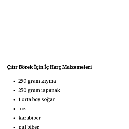
Çıtır Börek İçin İç Harç Malzemeleri
250 gram kıyma
250 gram ıspanak
1 orta boy soğan
tuz
karabiber
pul biber