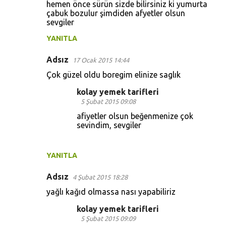
hemen önce sürün sizde bilirsiniz ki yumurta
çabuk bozulur şimdiden afyetler olsun
sevgiler
YANITLA
Adsız
17 Ocak 2015 14:44
Çok güzel oldu boregim elinize saglık
kolay yemek tarifleri
5 Şubat 2015 09:08
afiyetler olsun beğenmenize çok
sevindim, sevgiler
YANITLA
Adsız
4 Şubat 2015 18:28
yağlı kağıd olmassa nası yapabiliriz
kolay yemek tarifleri
5 Şubat 2015 09:09