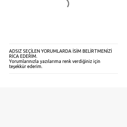
ADSIZ SEÇİLEN YORUMLARDA İSİM BELİRTMENİZİ
Y
RİCA EDERİM.
o
Yorumlarınızla yazılarıma renk verdiğiniz için
r
teşekkür ederim.
u
m
G
ö
n
d
e
r