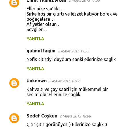
Emel Yılmaz Akan
2 Mayıs 2015 17:35
Ellerinize sağlık…
Sirke hoş bir çıtırtı ve lezzet katıyor börek ve
poğaçalara…
Afiyetler olsun .
Sevgiler…
YANITLA
gulmutfagim
2 Mayıs 2015 17:35
Nefis citirtiyi duydum sanki ellerinize saglik
YANITLA
Unknown
2 Mayıs 2015 18:06
Kahvaltı ve çay saati için mükemmel bir
secim olur.Ellerinize sağlık.
YANITLA
Sedef Coşkun
2 Mayıs 2015 18:08
Çıtır çıtır görünüyor :) Ellerinize sağlık :)