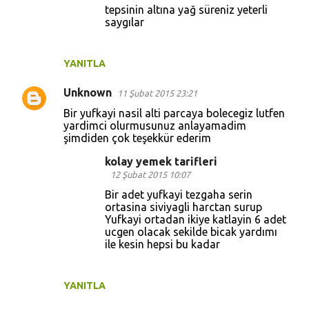
tepsinin altına yağ süreniz yeterli
saygılar
YANITLA
Unknown
11 Şubat 2015 23:21
Bir yufkayi nasil alti parcaya bolecegiz lutfen
yardimci olurmusunuz anlayamadim
şimdiden çok teşekkür ederim
kolay yemek tarifleri
12 Şubat 2015 10:07
Bir adet yufkayi tezgaha serin
ortasina siviyagli harctan surup
Yufkayi ortadan ikiye katlayin 6 adet
ucgen olacak sekilde bicak yardımı
ile kesin hepsi bu kadar
YANITLA