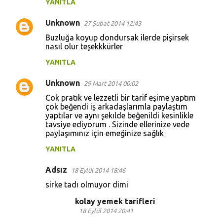
YANITLA
Unknown
27 Şubat 2014 12:43
Buzluğa koyup dondursak ilerde pişirsek
nasıl olur teşekkkürler
YANITLA
Unknown
29 Mart 2014 00:02
Cok pratık ve lezzetli bir tarif eşime yaptım
çok beğendi iş arkadaşlarımla paylaştım
yaptılar ve aynı şekılde beğenildi kesinlikle
tavsiye ediyorum . Sizinde ellerinize vede
paylaşımınız için emeğinize sağlık
YANITLA
Adsız
18 Eylül 2014 18:46
sirke tadı olmuyor dimi
kolay yemek tarifleri
18 Eylül 2014 20:41