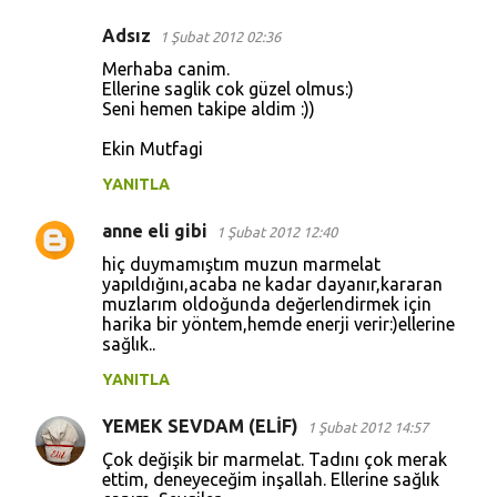
a
r
Adsız
1 Şubat 2012 02:36
Merhaba canim.
Ellerine saglik cok güzel olmus:)
Seni hemen takipe aldim :))
Ekin Mutfagi
YANITLA
anne eli gibi
1 Şubat 2012 12:40
hiç duymamıştım muzun marmelat
yapıldığını,acaba ne kadar dayanır,kararan
muzlarım oldoğunda değerlendirmek için
harika bir yöntem,hemde enerji verir:)ellerine
sağlık..
YANITLA
YEMEK SEVDAM (ELİF)
1 Şubat 2012 14:57
Çok değişik bir marmelat. Tadını çok merak
ettim, deneyeceğim inşallah. Ellerine sağlık