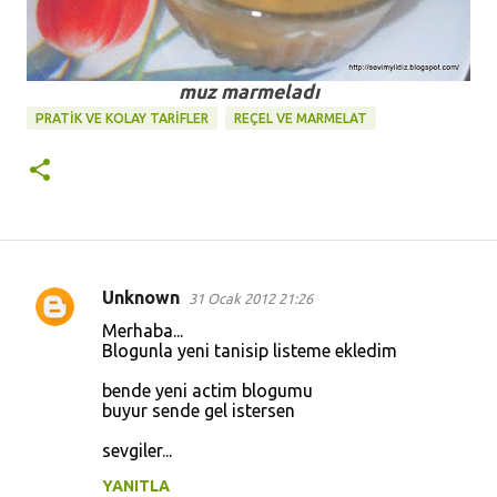
muz marmeladı
PRATİK VE KOLAY TARİFLER
REÇEL VE MARMELAT
Unknown
31 Ocak 2012 21:26
Y
Merhaba...
o
Blogunla yeni tanisip listeme ekledim
r
bende yeni actim blogumu
u
buyur sende gel istersen
m
sevgiler...
l
YANITLA