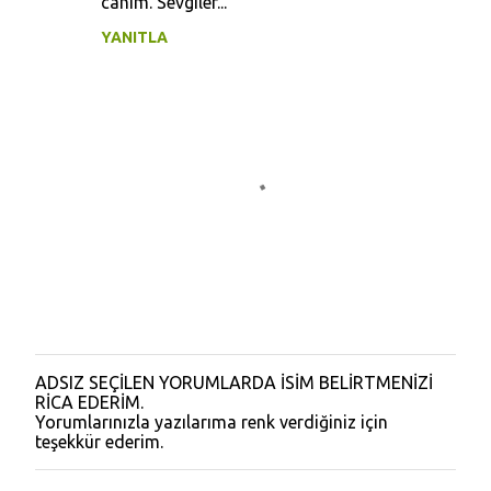
canım. Sevgiler...
YANITLA
ADSIZ SEÇİLEN YORUMLARDA İSİM BELİRTMENİZİ
Y
RİCA EDERİM.
o
Yorumlarınızla yazılarıma renk verdiğiniz için
r
teşekkür ederim.
u
m
G