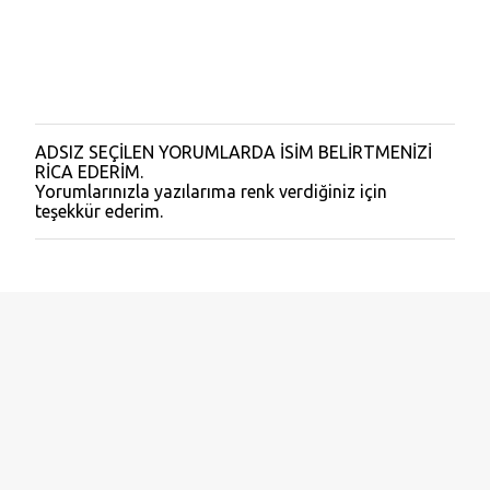
ADSIZ SEÇİLEN YORUMLARDA İSİM BELİRTMENİZİ
Y
RİCA EDERİM.
o
Yorumlarınızla yazılarıma renk verdiğiniz için
r
teşekkür ederim.
u
m
G
ö
n
d
e
r