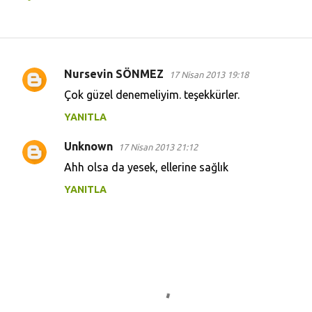
Nursevin SÖNMEZ
17 Nisan 2013 19:18
Y
Çok güzel denemeliyim. teşekkürler.
o
YANITLA
r
u
Unknown
17 Nisan 2013 21:12
m
Ahh olsa da yesek, ellerine sağlık
l
YANITLA
a
r