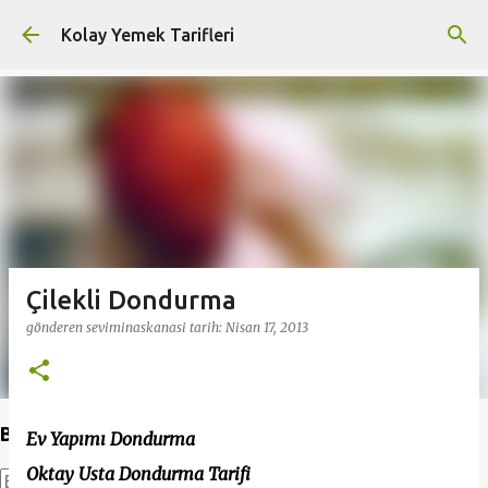
Ana içeriğe atla
Kolay Yemek Tarifleri
Çilekli Dondurma
gönderen
seviminaskanasi
tarih:
Nisan 17, 2013
Bu Blogda Ara
Ev Yapımı Dondurma
Oktay Usta Dondurma Tarifi