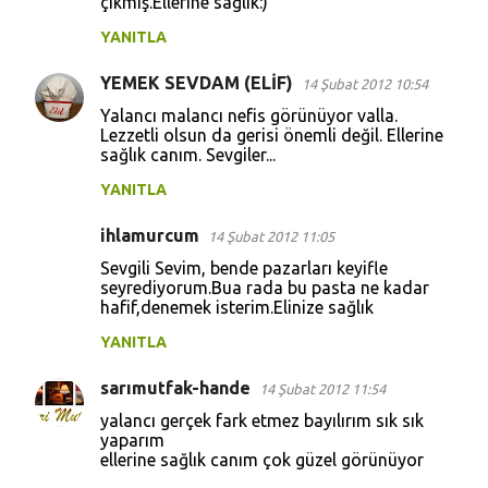
çıkmış.Ellerine sağlık:)
YANITLA
YEMEK SEVDAM (ELİF)
14 Şubat 2012 10:54
Yalancı malancı nefis görünüyor valla.
Lezzetli olsun da gerisi önemli değil. Ellerine
sağlık canım. Sevgiler...
YANITLA
ihlamurcum
14 Şubat 2012 11:05
Sevgili Sevim, bende pazarları keyifle
seyrediyorum.Bua rada bu pasta ne kadar
hafif,denemek isterim.Elinize sağlık
YANITLA
sarımutfak-hande
14 Şubat 2012 11:54
yalancı gerçek fark etmez bayılırım sık sık
yaparım
ellerine sağlık canım çok güzel görünüyor