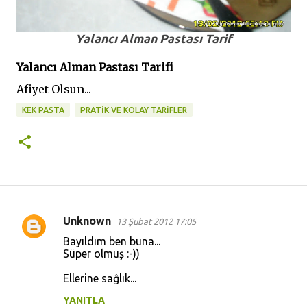
Yalancı Alman Pastası Tarif
Yalancı Alman Pastası Tarifi
Afiyet Olsun...
KEK PASTA
PRATİK VE KOLAY TARİFLER
Unknown
13 Şubat 2012 17:05
Y
Bayıldım ben buna...
o
Süper olmuș :-))
r
Ellerine saĝlık...
u
YANITLA
m