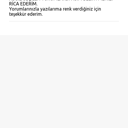
Y
RİCA EDERİM.
o
Yorumlarınızla yazılarıma renk verdiğiniz için
r
teşekkür ederim.
u
m
G
ö
n
d
e
r