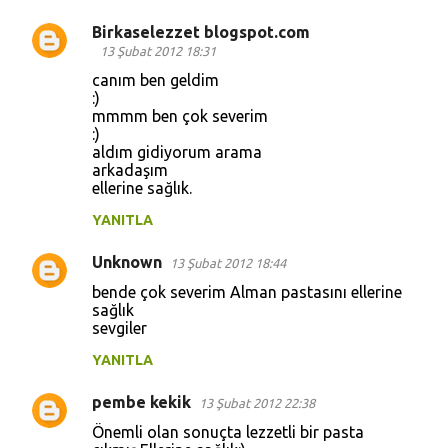
l
Birkaselezzet blogspot.com
13 Şubat 2012 18:31
a
canım ben geldim
r
:)
mmmm ben çok severim
:)
aldım gidiyorum arama
arkadaşım
ellerine sağlık.
YANITLA
Unknown
13 Şubat 2012 18:44
bende çok severim Alman pastasını ellerine
sağlık
sevgiler
YANITLA
pembe kekik
13 Şubat 2012 22:38
Önemli olan sonuçta lezzetli bir pasta