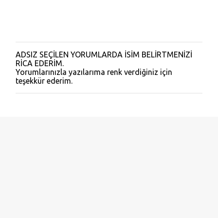
ADSIZ SEÇİLEN YORUMLARDA İSİM BELİRTMENİZİ
Y
RİCA EDERİM.
o
Yorumlarınızla yazılarıma renk verdiğiniz için
r
teşekkür ederim.
u
m
G
ö
n
d
e
r