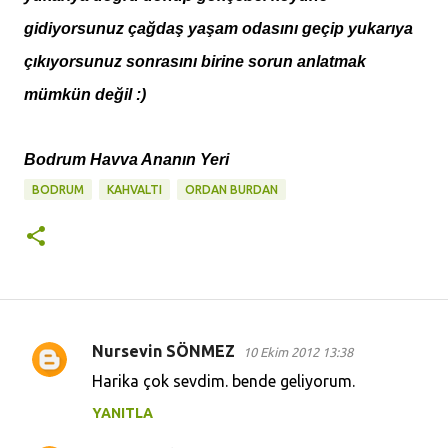
gidiyorsunuz çağdaş yaşam odasını geçip yukarıya
çıkıyorsunuz sonrasını birine sorun anlatmak
mümkün değil :)
Bodrum Havva Ananın Yeri
BODRUM
KAHVALTI
ORDAN BURDAN
Nursevin SÖNMEZ
10 Ekim 2012 13:38
Y
Harika çok sevdim. bende geliyorum.
o
YANITLA
r