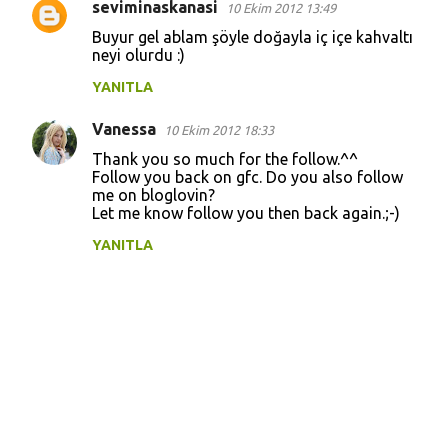
u
seviminaskanasi
10 Ekim 2012 13:49
m
Buyur gel ablam şöyle doğayla iç içe kahvaltı
l
neyi olurdu :)
a
YANITLA
r
Vanessa
10 Ekim 2012 18:33
Thank you so much for the follow.^^
Follow you back on gfc. Do you also follow
me on bloglovin?
Let me know follow you then back again.;-)
YANITLA