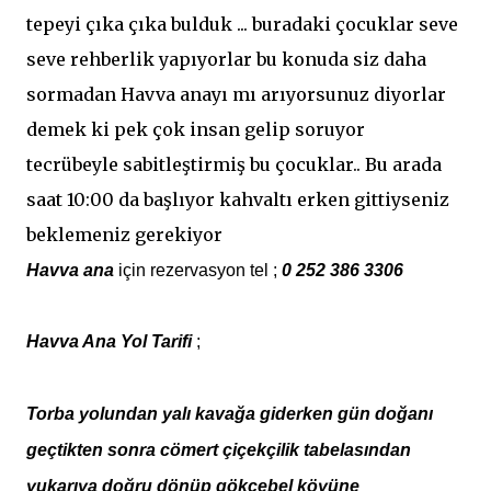
tepeyi çıka çıka bulduk ... buradaki çocuklar seve
seve rehberlik yapıyorlar bu konuda siz daha
sormadan Havva anayı mı arıyorsunuz diyorlar
demek ki pek çok insan gelip soruyor
tecrübeyle sabitleştirmiş bu çocuklar.. Bu arada
saat 10:00 da başlıyor kahvaltı erken gittiyseniz
beklemeniz gerekiyor
Havva ana
için rezervasyon tel ;
0 252 386 3306
Havva Ana Yol Tarifi
;
Torba yolundan yalı kavağa giderken gün doğanı
geçtikten sonra cömert çiçekçilik tabelasından
yukarıya doğru dönüp gökçebel köyüne