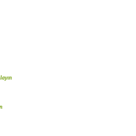
n
layın
n