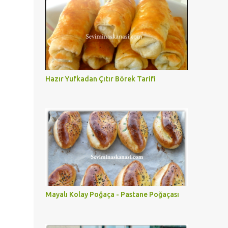
Hazır Yufkadan Çıtır Börek Tarifi
Mayalı Kolay Poğaça - Pastane Poğaçası