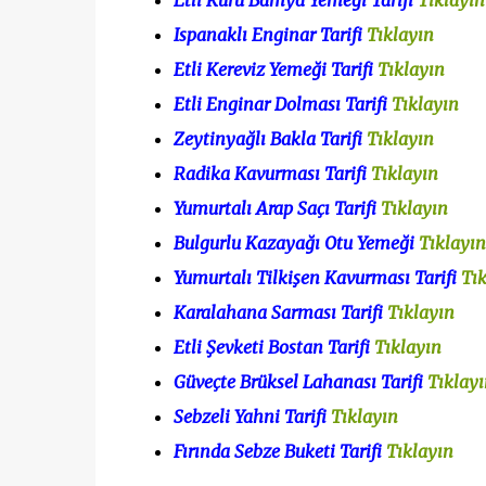
Etli Kuru Bamya Yemeği Tarifi
Tıklayın
Ispanaklı Enginar Tarifi
Tıklayın
Etli Kereviz Yemeği Tarifi
Tıklayın
Etli Enginar Dolması Tarifi
Tıklayın
Zeytinyağlı Bakla Tarifi
Tıklayın
Radika Kavurması Tarifi
Tıklayın
Yumurtalı Arap Saçı Tarifi
Tıklayın
Bulgurlu Kazayağı Otu Yemeği
Tıklayı
Yumurtalı Tilkişen Kavurması Tarifi
Tık
Karalahana Sarması Tarifi
Tıklayın
Etli Şevketi Bostan Tarifi
Tıklayın
Güveçte Brüksel Lahanası Tarifi
Tıklayı
Sebzeli Yahni Tarifi
Tıklayın
Fırında Sebze Buketi Tarifi
Tıklayın