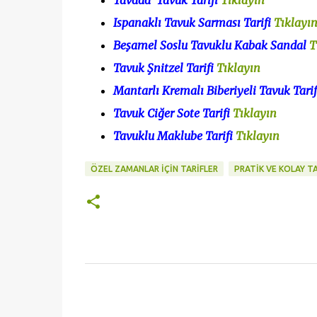
Tavada Tavuk Tarifi
Tıklayın
Ispanaklı Tavuk Sarması Tarifi
Tıklayı
Beşamel Soslu Tavuklu Kabak Sandal
T
Tavuk Şnitzel Tarifi
Tıklayın
Mantarlı Kremalı Biberiyeli Tavuk Tari
Tavuk Ciğer Sote Tarifi
Tıklayın
Tavuklu Maklube Tarifi
Tıklayın
ÖZEL ZAMANLAR İÇİN TARİFLER
PRATİK VE KOLAY TA
Y
o