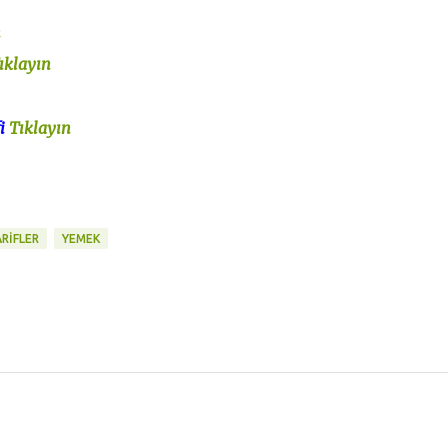
n
ıklayın
fi
Tıklayın
RİFLER
YEMEK