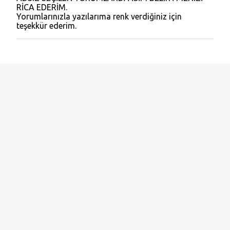
Y
RİCA EDERİM.
o
Yorumlarınızla yazılarıma renk verdiğiniz için
r
teşekkür ederim.
u
m
G
ö
n
d
e
r