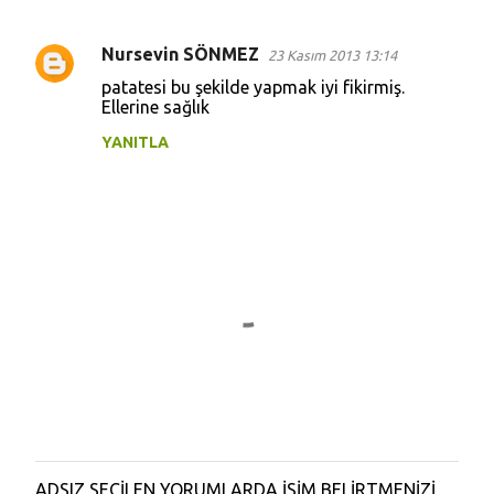
Nursevin SÖNMEZ
23 Kasım 2013 13:14
Y
patatesi bu şekilde yapmak iyi fikirmiş.
o
Ellerine sağlık
r
YANITLA
u
m
l
a
r
ADSIZ SEÇİLEN YORUMLARDA İSİM BELİRTMENİZİ