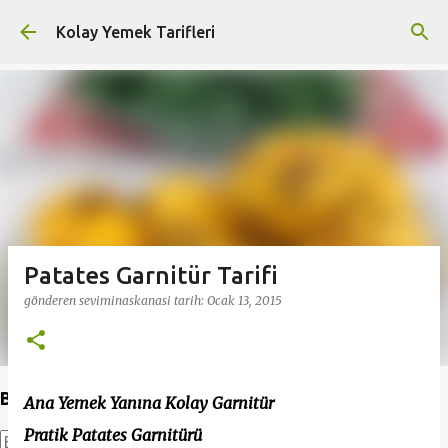
Ana içeriğe atla
Kolay Yemek Tarifleri
Patates Garnitür Tarifi
gönderen
seviminaskanasi
tarih:
Ocak 13, 2015
Bu Blogda Ara
Ana Yemek Yanına Kolay Garnitür
Pratik Patates Garnitürü