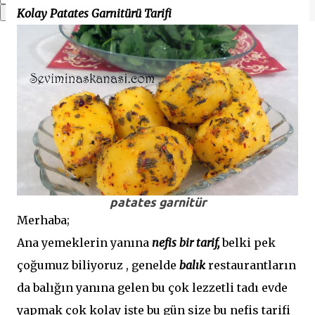
Kolay Patates Garnitürü Tarifi
patates garnitür
Merhaba;
Ana yemeklerin yanına
nefis bir tarif,
belki pek
çoğumuz biliyoruz , genelde
balık
restaurantların
da balığın yanına gelen bu çok lezzetli tadı evde
yapmak çok kolay işte bu gün size bu nefis tarifi