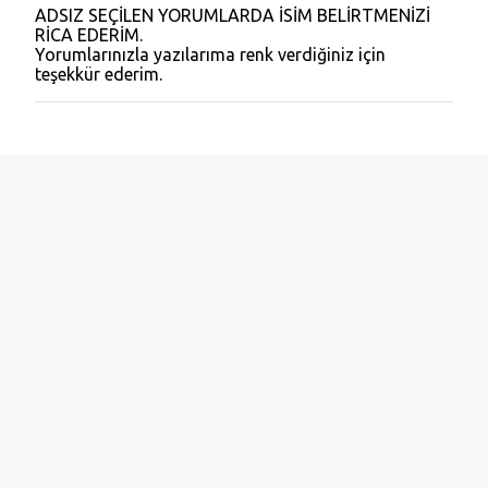
ADSIZ SEÇİLEN YORUMLARDA İSİM BELİRTMENİZİ
Y
RİCA EDERİM.
o
Yorumlarınızla yazılarıma renk verdiğiniz için
r
teşekkür ederim.
u
m
G
ö
n
d
e
r