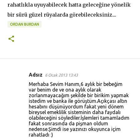
rahatlıkla uyuyabilecek hatta geleceğine yönelik
bir sürü güzel rüyalarda görebileceksiniz....
ORDAN BURDAN
Adsız
6 Ocak 2013 13:43
Y
Merhaba Sevim Hanım,6 aylık bir bebeğim
o
var benim de ve ona aylık olarak
zorlanmayacağım şekilde bir birikim yapmak
r
istedim ve banka ile görüştüm.Açıkçası altın
u
hesabını düşünüyordum fakat yeni dönem
bireysel emeklilik sisteminin daha faydalı
m
olabileceğini söylediler.İşlemleri tamamladım
l
fakat sonrasında da pişman oldum
nedense.Şimdi ise yazınızı okuyunca içim
a
rahatladı :)