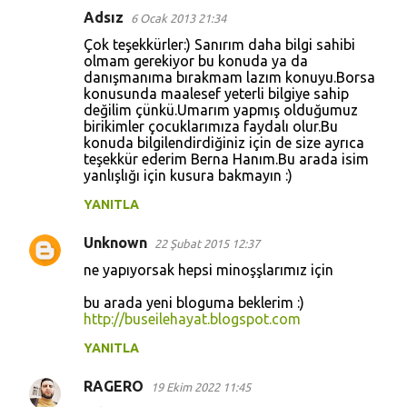
Adsız
6 Ocak 2013 21:34
Çok teşekkürler:) Sanırım daha bilgi sahibi
olmam gerekiyor bu konuda ya da
danışmanıma bırakmam lazım konuyu.Borsa
konusunda maalesef yeterli bilgiye sahip
değilim çünkü.Umarım yapmış olduğumuz
birikimler çocuklarımıza faydalı olur.Bu
konuda bilgilendirdiğiniz için de size ayrıca
teşekkür ederim Berna Hanım.Bu arada isim
yanlışlığı için kusura bakmayın :)
YANITLA
Unknown
22 Şubat 2015 12:37
ne yapıyorsak hepsi minoşşlarımız için
bu arada yeni bloguma beklerim :)
http://buseilehayat.blogspot.com
YANITLA
RAGERO
19 Ekim 2022 11:45