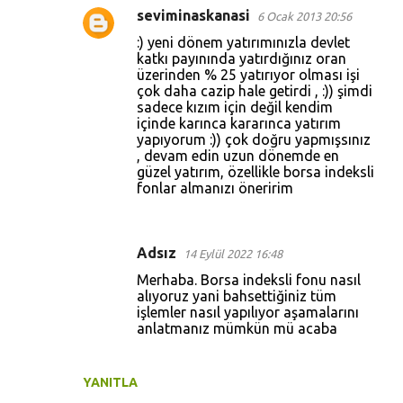
r
seviminaskanasi
6 Ocak 2013 20:56
:) yeni dönem yatırımınızla devlet
katkı payınında yatırdığınız oran
üzerinden % 25 yatırıyor olması işi
çok daha cazip hale getirdi , :)) şimdi
sadece kızım için değil kendim
içinde karınca kararınca yatırım
yapıyorum :)) çok doğru yapmışsınız
, devam edin uzun dönemde en
güzel yatırım, özellikle borsa indeksli
fonlar almanızı öneririm
Adsız
14 Eylül 2022 16:48
Merhaba. Borsa indeksli fonu nasıl
alıyoruz yani bahsettiğiniz tüm
işlemler nasıl yapılıyor aşamalarını
anlatmanız mümkün mü acaba
YANITLA