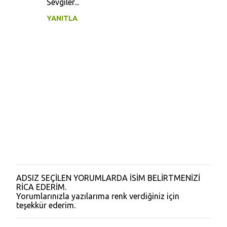
Sevgiler...
u
YANITLA
m
l
a
r
ADSIZ SEÇİLEN YORUMLARDA İSİM BELİRTMENİZİ
Y
RİCA EDERİM.
o
Yorumlarınızla yazılarıma renk verdiğiniz için
r
teşekkür ederim.
u
m
G