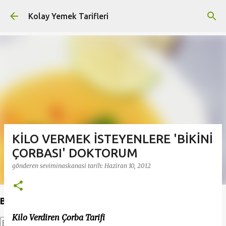
Ana içeriğe atla
Kolay Yemek Tarifleri
KİLO VERMEK İSTEYENLERE 'BİKİNİ
ÇORBASI' DOKTORUM
gönderen
seviminaskanasi
tarih:
Haziran 10, 2012
Bu Blogda Ara
Kilo Verdiren Çorba Tarifi