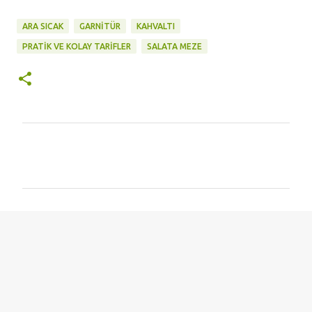
ARA SICAK
GARNİTÜR
KAHVALTI
PRATİK VE KOLAY TARİFLER
SALATA MEZE
Y
o
r
u
m
l
a
r