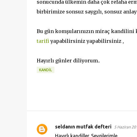
sonucunda ülkemin daha çok refaha erme
birbirimize sonsuz saygılı, sonsuz anlay
Bu gün komşularınızın miraç kandilini 
tarifi
yapabilirsiniz yapabilirsiniz ,
Hayırlı günler diliyorum..
KANDİL
seldanın mutfak defteri
5 Haziran 20
Y
Hayırlı kandiller. Sevgilerimle,