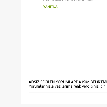
o
YANITLA
r
u
m
l
a
r
ADSIZ SEÇİLEN YORUMLARDA İSİM BELİRTME
Y
Yorumlarınızla yazılarıma renk verdiğiniz için
o
r
u
m
G