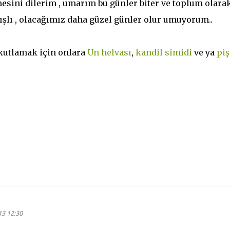
sini dilerim , umarım bu günler biter ve toplum olara
ışlı , olacağımız daha güzel günler olur umuyorum..
kutlamak için onlara
Un helvası
,
kandil simidi
ve ya
piş
13 12:30