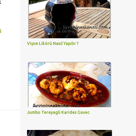
k
i
Vişne Likörü Nasıl Yapılır ?
Jumbo Tereyagli Karides Guvec