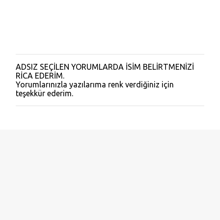
ADSIZ SEÇİLEN YORUMLARDA İSİM BELİRTMENİZİ
Y
RİCA EDERİM.
o
Yorumlarınızla yazılarıma renk verdiğiniz için
r
teşekkür ederim.
u
m
G
ö
n
d
e
r