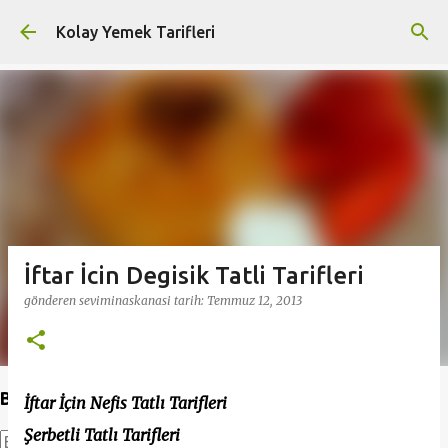
Ana içeriğe atla
Kolay Yemek Tarifleri
İftar İcin Degisik Tatli Tarifleri
gönderen
seviminaskanasi
tarih:
Temmuz 12, 2013
Bu Blogda Ara
İftar İçin Nefis Tatlı Tarifleri
Şerbetli Tatlı Tarifleri