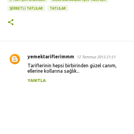
ŞERBETLİ TATLILAR
TATLILAR
yemektariflerimmm
12 Temmuz 2013 21:51
Y
Tariflerinin hepsi birbirinden güzel canım,
o
ellerine kollarına sağlık...
r
YANITLA
u
m
l
a
r