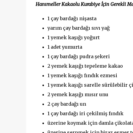
Hanımeller Kakaolu Kurabiye İçin Gerekli Ma
1 çay bardağı nişasta
yarım çay bardağı sıvı yağ
1 yemek kaşığı yoğurt
1 adet yumurta
1 çay bardağı pudra şekeri
2 yemek kaşığı tepeleme kakao
1 yemek kaşığı fındık ezmesi
1 yemek kaşığı sarelle sürülebilir ç
2 yemek kaşığı mısır unu
2 çay bardağı un
1 çay bardağı iri çekilmiş fındık
üzerine koymak için damla çikolat
üzerine serpmek için biraz esmer t