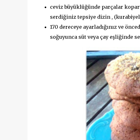
ceviz büyüklüğünde parçalar kopartıp
serdiğiniz tepsiye dizin , (kurabiye
170 dereceye ayarladığınız ve öncede
soğuyunca süt veya çay eşliğinde se