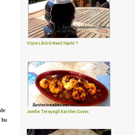
Vişne Likörü Nasıl Yapılır ?
nde
Jumbo Tereyagli Karides Guvec
 bu