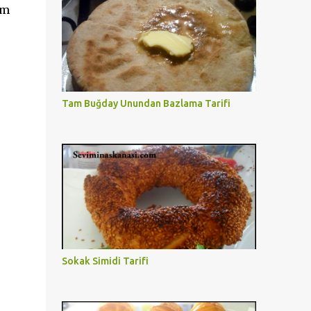
um
Tam Buğday Unundan Bazlama Tarifi
Sokak Simidi Tarifi