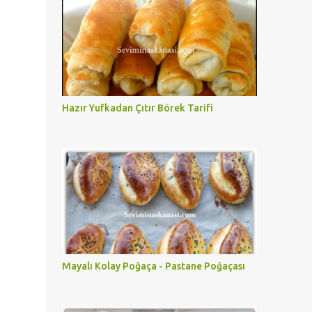
Hazır Yufkadan Çıtır Börek Tarifi
Mayalı Kolay Poğaça - Pastane Poğaçası