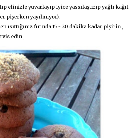
 elinizle yuvarlayıp iyice yassılaştırıp yağlı kağıt
ler pişerken yayılmıyor).
n ısıttığınız fırında 15 - 20 dakika kadar pişirin ,
rvis edin ,