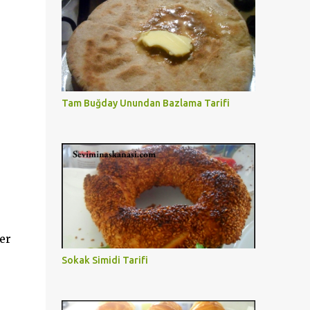
Tam Buğday Unundan Bazlama Tarifi
er
Sokak Simidi Tarifi