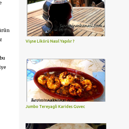
e
ürün
z
Vişne Likörü Nasıl Yapılır ?
 bu
iye
Jumbo Tereyagli Karides Guvec