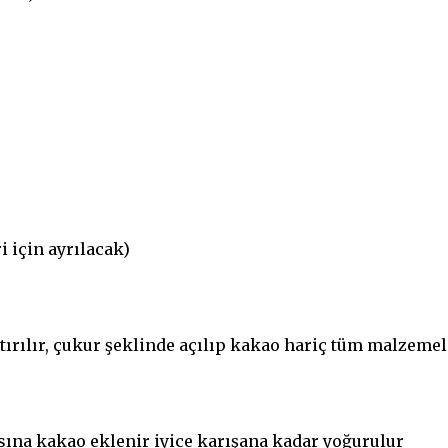
i için ayrılacak)
tırılır, çukur şeklinde açılıp kakao hariç tüm malzemel
asına kakao eklenir iyice karışana kadar yoğurulur