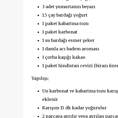
3 adet yumurtanın beyazı
1.5 çay bardağı yoğurt
1 paket kabartma tozu
1 paket karbonat
1 su bardağı esmer şeker
1 damla acı badem aroması
1 çorba kaşığı kakao
1 paket hindistan cevizi (birazı üzer
Yapılışı;
Un karbonat ve kabartma tozu karış
eklenir
Karışım 15 dk kadar yoğurulur
2 parçaya ayrılır veya ayrılan parç