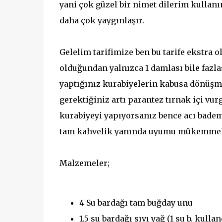
yani çok güzel bir nimet dilerim kullan
daha çok yaygınlaşır.
Gelelim tarifimize ben bu tarife ekstra 
olduğundan yalnızca 1 damlası bile fazla
yaptığınız kurabiyelerin kabusa dönüşm
gerektiğiniz artı parantez tırnak içi vu
kurabiyeyi yapıyorsanız bence acı bade
tam kahvelik yanında uyumu mükemmel
Malzemeler;
4 Su bardağı tam buğday unu
1.5 su bardağı sıvı yağ (1 su b. kulla