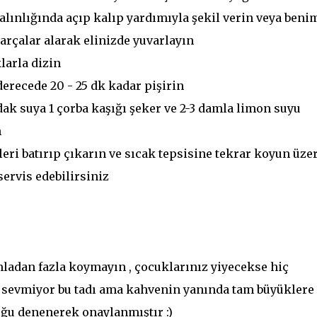
ınlığında açıp kalıp yardımıyla şekil verin veya beni
arçalar alarak elinizde yuvarlayın
larla dizin
derecede 20 - 25 dk kadar pişirin
dak suya 1 çorba kaşığı şeker ve 2-3 damla limon suyu
n
leri batırıp çıkarın ve sıcak tepsisine tekrar koyun üze
ervis edebilirsiniz
mladan fazla koymayın , çocuklarınız yiyecekse hiç
sevmiyor bu tadı ama kahvenin yanında tam büyüklere
duğu denenerek onaylanmıştır :)