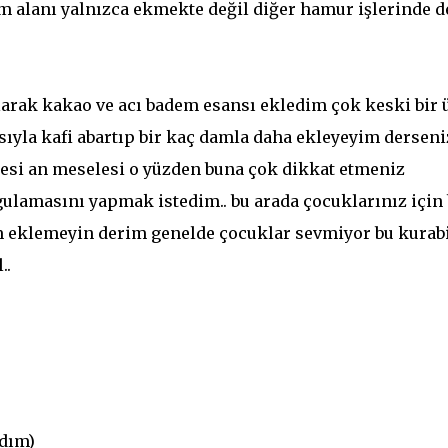
ım alanı yalnızca ekmekte değil diğer hamur işlerinde d
olarak kakao ve acı badem esansı ekledim çok keski bir 
sıyla kafi abartıp bir kaç damla daha ekleyeyim derseni
esi an meselesi o yüzden buna çok dikkat etmeniz
rgulamasını yapmak istedim.. bu arada çocuklarınız için
m eklemeyin derim genelde çocuklar sevmiyor bu kurab
..
ndım)