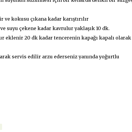
m suyunun süzülmesi için bir kenarda delikli bir süzge
r ve kokusu çıkana kadar karıştırılır
 ve suyu çekene kadar kavrulur yaklaşık 10 dk.
gur eklenir 20 dk kadar tencerenin kapağı kapalı olarak
arak servis edilir arzu ederseniz yanında yoğurtlu