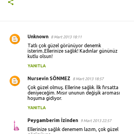
Unknown
8 Mart 2013 18:11
Y
Tatlı çok güzel görünüyor denemk
o
isterim..Ellerinize sağlık! Kadınlar gününüz
kutlu olsun!
r
u
YANITLA
m
Nursevin SÖNMEZ
8 Mart 2013 18:57
l
Çok güzel olmuş. Ellerine sağlık. İlk fırsatta
a
deniyeceğim. Mısır ununun değişik aroması
hoşuma gidiyor.
r
YANITLA
Peygamberim İzinden
9 Mart 2013 22:57
Ellerinize sağlık denemem lazım, çok güzel