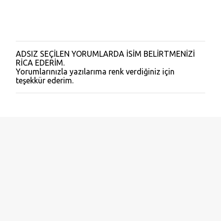
ADSIZ SEÇİLEN YORUMLARDA İSİM BELİRTMENİZİ
Y
RİCA EDERİM.
o
Yorumlarınızla yazılarıma renk verdiğiniz için
r
teşekkür ederim.
u
m
G
ö
n
d
e
r