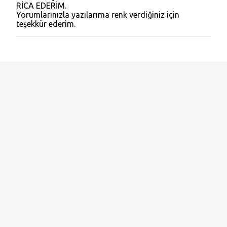
RİCA EDERİM.
o
Yorumlarınızla yazılarıma renk verdiğiniz için
r
teşekkür ederim.
u
m
G
ö
n
d
e
r