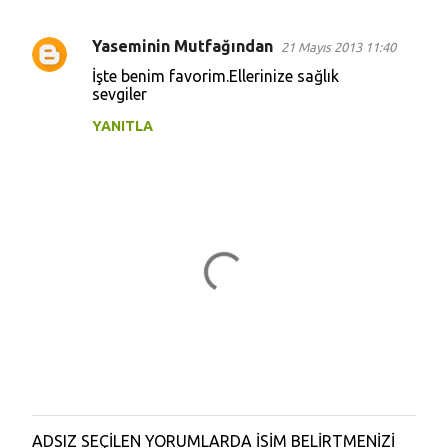
Yaseminin Mutfağından
21 Mayıs 2013 11:40
Y
İşte benim favorim.Ellerinize sağlık
o
sevgiler
r
YANITLA
u
m
l
a
r
ADSIZ SEÇİLEN YORUMLARDA İSİM BELİRTMENİZİ
Y