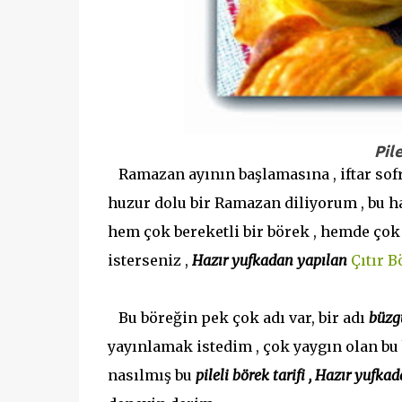
Pile
Ramazan ayının başlamasına , iftar sofra
huzur dolu bir Ramazan diliyorum , bu ha
hem çok bereketli bir börek , hemde çok l
isterseniz ,
Hazır yufkadan yapılan
Çıtır B
Bu böreğin pek çok adı var, bir adı
büzg
yayınlamak istedim , çok yaygın olan bu 
nasılmış bu
pileli börek tarifi , Hazır yufka