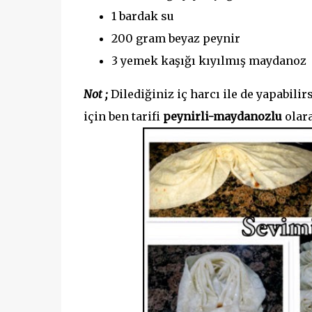
1 bardak su
200 gram beyaz peynir
3 yemek kaşığı kıyılmış maydanoz
Not ;
Dilediğiniz iç harcı ile de yapabilirs
için ben tarifi
peynirli-maydanozlu
olar