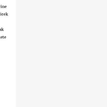
rine
çörek
ak
zete