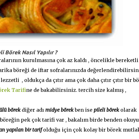
li Börek Nasıl Yapılır ?
larının kurulmasına çok az kaldı , öncelikle bereketli
rika böreği de iftar sofralarınızda değerlendirebilirsin
ezzetli , oldukça da çıtır ama çok daha çıtır çıtır bir b
örek Tarifi
ne de bakabilirsiniz. tercih size kalmış ,
ülü börek
diğer adı
midye börek
ben ise
pileli börek
olarak
böreğin pek çok tarifi var , bakalım birde benden okuy
dan yapılan bir tarif
olduğu için çok kolay bir börek mutla