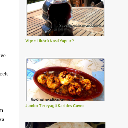
Vişne Likörü Nasıl Yapılır ?
 ve
örek
Jumbo Tereyagli Karides Guvec
un
ka