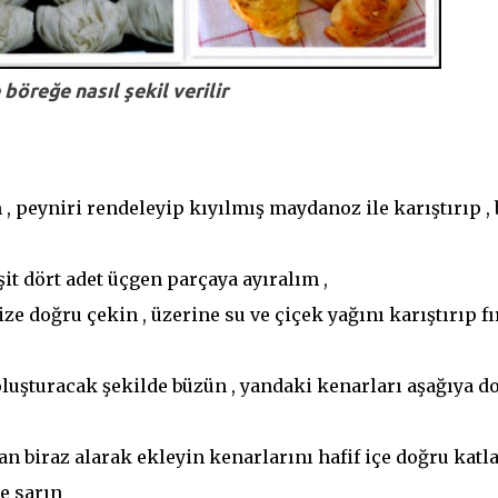
böreğe nasıl şekil verilir
, peyniri rendeleyip kıyılmış maydanoz ile karıştırıp , 
şit dört adet üçgen parçaya ayıralım ,
e doğru çekin , üzerine su ve çiçek yağını karıştırıp fı
oluşturacak şekilde büzün , yandaki kenarları aşağıya d
an biraz alarak ekleyin kenarlarını hafif içe doğru katl
e sarın