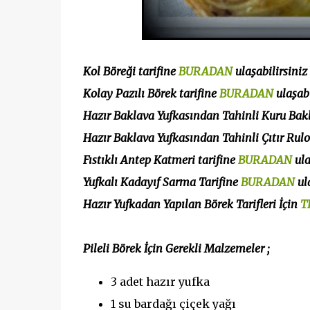
Kol Böreği tarifine
BURADAN
ulaşabilirsiniz
Kolay Pazılı Börek tarifine
BURADAN
ulaşabi
Hazır Baklava Yufkasından Tahinli Kuru Bakl
Hazır Baklava Yufkasından Tahinli Çıtır Rulo
Fıstıklı Antep Katmeri tarifine
BURADAN
ula
Yufkalı Kadayıf Sarma Tarifine
BURADAN
ula
Hazır Yufkadan Yapılan Börek Tarifleri İçin
T
Pileli Börek İçin Gerekli Malzemeler ;
3 adet hazır yufka
1 su bardağı çiçek yağı