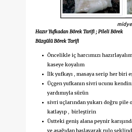
midye 
Hazır Yufkadan Börek Tarifi ; Pileli Börek
Büzgülü Börek Tarifi
Öncelikle iç harcımızı hazırlayalım 
kaseye koyalım
İlk yufkayı , masaya serip her biri e
Üçgen yufkanın sivri ucunu kendiniz
yardımıyla sürün
sivri uçlarından yukarı doğru pile 
katlayıp , birleştirin
Üstteki geniş alana peynir karışınd
ve aşağıdan başlayarak rulo şeklind