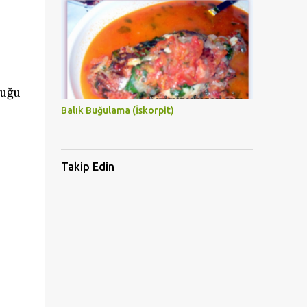
duğu
Balık Buğulama (İskorpit)
Takip Edin