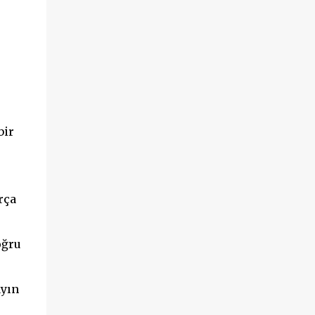
bir
rça
oğru
ayın