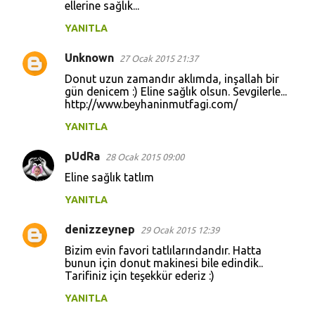
ellerine sağlık...
YANITLA
Unknown
27 Ocak 2015 21:37
Donut uzun zamandır aklımda, inşallah bir
gün denicem :) Eline sağlık olsun. Sevgilerle...
http://www.beyhaninmutfagi.com/
YANITLA
pUdRa
28 Ocak 2015 09:00
Eline sağlık tatlım
YANITLA
denizzeynep
29 Ocak 2015 12:39
Bizim evin favori tatlılarındandır. Hatta
bunun için donut makinesi bile edindik..
Tarifiniz için teşekkür ederiz :)
YANITLA