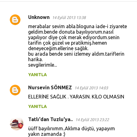
Unknown
14 Eylül 2013 13:38
Y
merabalar sevim abla.bloguna iade-i ziyarete
o
geldim.bende donuta bayılıyorum.nasıl
yapılıyor diye çok merak ediyordum.senin
r
tarifin çok güzel ve pratikmiş.hemen
u
deneyeceğim.ellerine sağlık.
bu arada bende seni izlemey aldım.tariflerin
m
harika.
l
sevgilerimle...
a
YANITLA
r
Nursevin SÖNMEZ
14 Eylül 2013 14:03
ELLERİNE SAĞLIK . YARASIN. KİLO OLMASIN
YANITLA
Tatlı'dan Tuzlu'ya..
14 Eylül 2013 23:22
üüff bayılırıımm..Aklıma düştü, yapayım
yakın zamanda :)