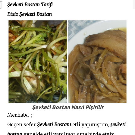
Şevketi Bostan Tarifi
Etsiz Şevketi Bostan
Şevketi Bostan Nasıl Pişirilir
Merhaba ;
Geçen sefer
Şevketi Bostanı
etli yapmıştım,
şevketi
bostan
genelde etli yapılıyor ama birde etsiz