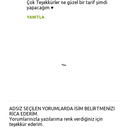
Çok Teşekkürler ne güzel bir tarif şimdi
yapacağım ♥️
YANITLA
ADSIZ SEÇİLEN YORUMLARDA İSİM BELİRTMENİZİ
Y
RİCA EDERİM.
o
Yorumlarınızla yazılarıma renk verdiğiniz için
r
teşekkür ederim.
u