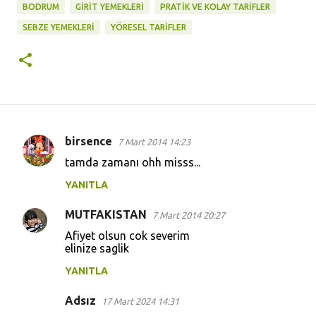
BODRUM
GİRİT YEMEKLERİ
PRATİK VE KOLAY TARİFLER
SEBZE YEMEKLERİ
YÖRESEL TARİFLER
birsence
7 Mart 2014 14:23
Y
tamda zamanı ohh misss...
o
YANITLA
r
u
MUTFAKISTAN
7 Mart 2014 20:27
m
Afiyet olsun cok severim
l
elinize saglik
a
YANITLA
r
Adsız
17 Mart 2024 14:31