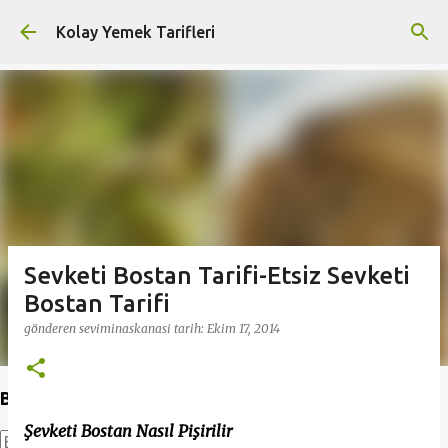
Ana içeriğe atla
Kolay Yemek Tarifleri
Sevketi Bostan Tarifi-Etsiz Sevketi
Bostan Tarifi
gönderen
seviminaskanasi
tarih:
Ekim 17, 2014
Bu Blogda Ara
Şevketi Bostan Nasıl Pişirilir