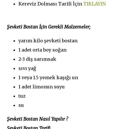
Kereviz Dolması Tarifi İçin
TIKLAYIN
Şevketi Bostan İçin Gerekli Malzemeler;
yarım kilo şevketi bostan
1 adet orta boy soğan
2-3 diş sarımsak
sıvı yağ
1 veya 1.5 yemek kaşığı un
1 adet limonun suyu
tuz
su
Şevketi Bostan Nasıl Yapılır ?
Şevketi Bostan Tarifi