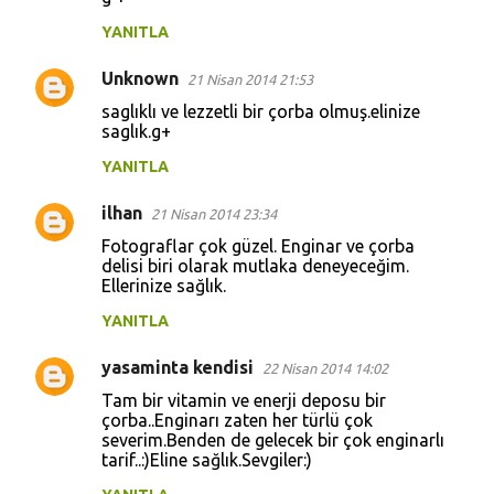
YANITLA
Unknown
21 Nisan 2014 21:53
saglıklı ve lezzetli bir çorba olmuş.elinize
saglık.g+
YANITLA
ilhan
21 Nisan 2014 23:34
Fotograflar çok güzel. Enginar ve çorba
delisi biri olarak mutlaka deneyeceğim.
Ellerinize sağlık.
YANITLA
yasaminta kendisi
22 Nisan 2014 14:02
Tam bir vitamin ve enerji deposu bir
çorba..Enginarı zaten her türlü çok
severim.Benden de gelecek bir çok enginarlı
tarif..:)Eline sağlık.Sevgiler:)