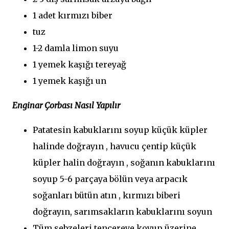
1 adet kırmızı biber
tuz
1-2 damla limon suyu
1 yemek kaşığı tereyağ
1 yemek kaşığı un
Enginar Çorbası Nasıl Yapılır
Patatesin kabuklarını soyup küçük küpler
halinde doğrayın , havucu çentip küçük
küpler halin doğrayın , soğanın kabuklarını
soyup 5-6 parçaya bölün veya arpacık
soğanları bütün atın , kırmızı biberi
doğrayın, sarımsakların kabuklarını soyun
Tüm sebzeleri tencereye koyup üzerine