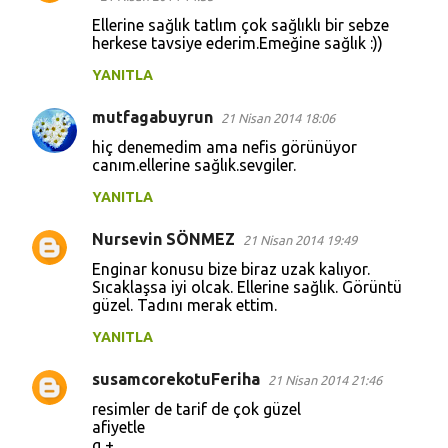
l
Ellerine sağlık tatlım çok sağlıklı bir sebze
a
herkese tavsiye ederim.Emeğine sağlık :))
r
YANITLA
mutfagabuyrun
21 Nisan 2014 18:06
hiç denemedim ama nefis görünüyor
canım.ellerine sağlık.sevgiler.
YANITLA
Nursevin SÖNMEZ
21 Nisan 2014 19:49
Enginar konusu bize biraz uzak kalıyor.
Sıcaklaşsa iyi olcak. Ellerine sağlık. Görüntü
güzel. Tadını merak ettim.
YANITLA
susamcorekotuFeriha
21 Nisan 2014 21:46
resimler de tarif de çok güzel
afiyetle
g +