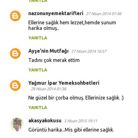
YANITLA
nazonunyemektarifleri
27 Nisan 2014 01:48
Ellerine sağlık hem lezzet,hemde sunum
harika olmuş..
YANITLA
Ayşe'nin Mutfağı
27 Nisan 2014 16:57
Tadını çok merak ettim
YANITLA
Yağmur İpar Yemeksohbetleri
28 Nisan 2014 01:38
Ne güzel bir çorba olmuş. Ellerinize sağlık. :)
YANITLA
akasyakokusu
5 Nisan 2015 19:11
Görüntü harika...Mis gibi ellerine sağlık.