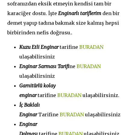
sofranızdan eksik etmeyin kendisi tam bir
karaciğer dostu. İşte
Enginarlı tariflerim
den bir
demet yapıp tadına bakmak size kalmış hepsi
birbirinden nefis doğrusu..
Kuzu Etli Enginar
tarifine
BURADAN
ulaşabilirsiniz
Enginar Sarması Tarifi
ne
BURADAN
ulaşabilirsiniz
Garnitürlü kolay
enginar
tarifine
BURADAN
ulaşabilirsiniz.
İç Baklalı
Enginar
Tarifine
BURADAN
ulaşabilirsiniz
Enginar
Dolması
tarifine
BURADAN
ulaşabilirsiniz