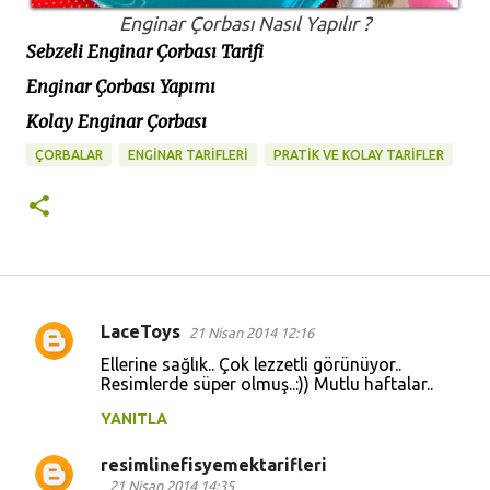
Enginar Çorbası Nasıl Yapılır ?
Sebzeli Enginar Çorbası Tarifi
Enginar Çorbası Yapımı
Kolay Enginar Çorbası
ÇORBALAR
ENGINAR TARIFLERI
PRATİK VE KOLAY TARİFLER
LaceToys
21 Nisan 2014 12:16
Y
Ellerine sağlık.. Çok lezzetli görünüyor..
o
Resimlerde süper olmuş..:)) Mutlu haftalar..
r
YANITLA
u
resimlinefisyemektarifleri
m
21 Nisan 2014 14:35