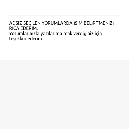
ADSIZ SEÇİLEN YORUMLARDA İSİM BELİRTMENİZİ
Y
RİCA EDERİM.
o
Yorumlarınızla yazılarıma renk verdiğiniz için
r
teşekkür ederim.
u
m
G
ö
n
d
e
r