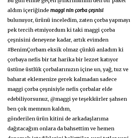
Bu gün elime geçen @fikrimuhim den bir paket
aldım içeriğinde
maggi nin çorba çeşnisi
bulunuyor, ürünü inceledim, zaten çorba yapmayı
pek tercih etmiyordum ki taki maggi çorba
çeşnisini deneyene kadar, artık evimden
#BenimÇorbam eksik olmaz çünkü anladım ki
çorbaya nefis bir tat harika bir lezzet katıyor
üstüne üstlük çorbalarınızın içine un, yağ, tuz ve
baharat eklemenize gerek kalmadan sadece
maggi çorba çeşnisiyle nefis çorbalar elde
edebiliyorsunuz, @maggi ye teşekkürler şahsen
ben çok memnun kaldım,
gönderilen ürün kitini de arkadaşlarıma
dağıtacağım onlara da bahsettim ve hemen