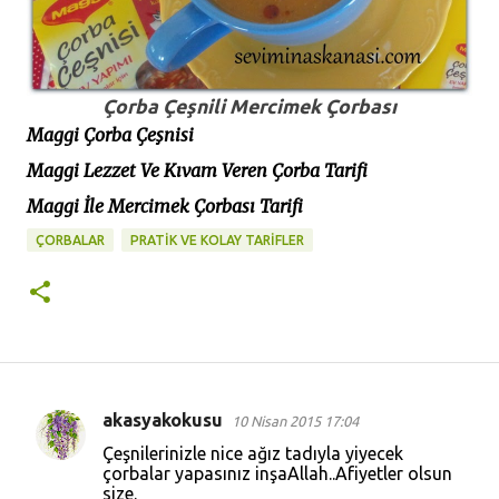
Çorba Çeşnili Mercimek Çorbası
Maggi Çorba Çeşnisi
Maggi Lezzet Ve Kıvam Veren Çorba Tarifi
Maggi İle Mercimek Çorbası Tarifi
ÇORBALAR
PRATİK VE KOLAY TARİFLER
akasyakokusu
10 Nisan 2015 17:04
Y
Çeşnilerinizle nice ağız tadıyla yiyecek
o
çorbalar yapasınız inşaAllah..Afiyetler olsun
size.
r