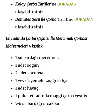
Kolay Çorba Tarifleri
ne
BURADAN
ulaşabilirsiniz
Domates Sosu İle Çorba
Tarifine
BURADAN
ulaşabilirsiniz
Et Tadında Çorba Çeşnisi İle Mercimek Çorbası
Malzemeleri 4 kişilik
1 su bardağı mercimek
1 adet soğan
2 adet sarımsak
1 veya 2 yemek kaşığı salça
1 adet havuç
1 paket et tadında maggi çorba çeşnisi
5-6 su bardağı sıcak su