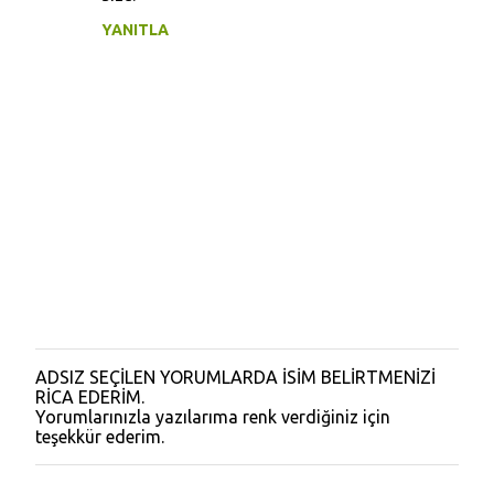
u
YANITLA
m
l
a
r
ADSIZ SEÇİLEN YORUMLARDA İSİM BELİRTMENİZİ
Y
RİCA EDERİM.
o
Yorumlarınızla yazılarıma renk verdiğiniz için
r
teşekkür ederim.
u
m
G