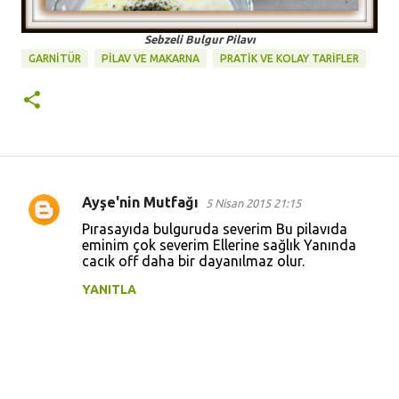
Sebzeli Bulgur Pilavı
GARNİTÜR
PİLAV VE MAKARNA
PRATİK VE KOLAY TARİFLER
Ayşe'nin Mutfağı
5 Nisan 2015 21:15
Y
Pırasayıda bulguruda severim Bu pilavıda
o
eminim çok severim Ellerine sağlık Yanında
cacık off daha bir dayanılmaz olur.
r
u
YANITLA
m
l
a
r