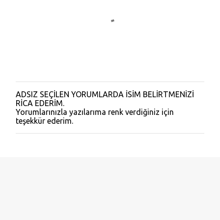
ADSIZ SEÇİLEN YORUMLARDA İSİM BELİRTMENİZİ
Y
RİCA EDERİM.
o
Yorumlarınızla yazılarıma renk verdiğiniz için
r
teşekkür ederim.
u
m
G
ö
n
d
e
r