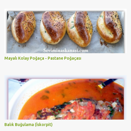
Mayalı Kolay Poğaça - Pastane Poğaçası
Balık Buğulama (İskorpit)