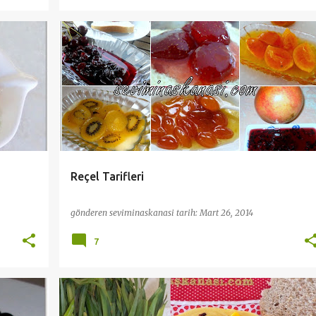
ZE
KAHVALTI
PRATİK VE KOLAY TARİFLER
REÇEL VE MARMELAT
TEL DOLAP
+
Reçel Tarifleri
gönderen
seviminaskanasi
tarih:
Mart 26, 2014
7
BODRUM
KAHVALTI
OT TARİFLERİ