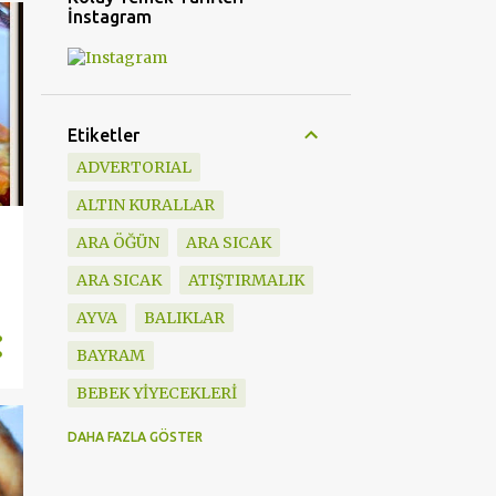
İnstagram
Etiketler
ADVERTORIAL
ALTIN KURALLAR
ARA ÖĞÜN
ARA SICAK
ARA SICAK
ATIŞTIRMALIK
AYVA
BALIKLAR
BAYRAM
BEBEK YİYECEKLERİ
BESLENME ÇANTASI
DAHA FAZLA GÖSTER
BEŞ ÇAYI TARİFLERİ