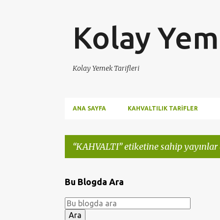
Kolay Yeme
Kolay Yemek Tarifleri
ANA SAYFA
KAHVALTILIK TARIFLER
KAHVALTI
etiketine sahip yayınlar 
K
Bu Blogda Ara
a
y