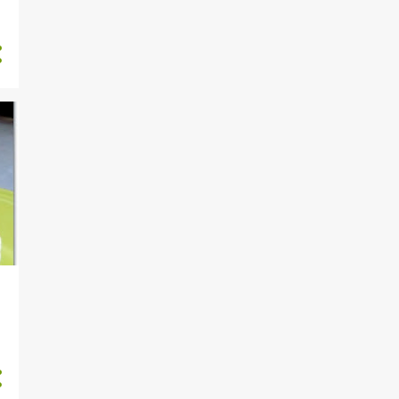
GELENEKSEL TARIFLER
GEZI
GİRİT YEMEKLERİ
GUNDEM
GÜZELLİK SIRLARI
HAMUR İŞLERİ
HAZIR MENÜLER
HİNT FİLİMLERİ
IZGARA TARİFLERİ
IÇECEKLER
IÇEÇEKLER
İFTAR İÇIN ÖNERILER
ISPANAKLI TARIFLER
İZLEDİM YORUMLADIM
KAHVALTI
KANDİL