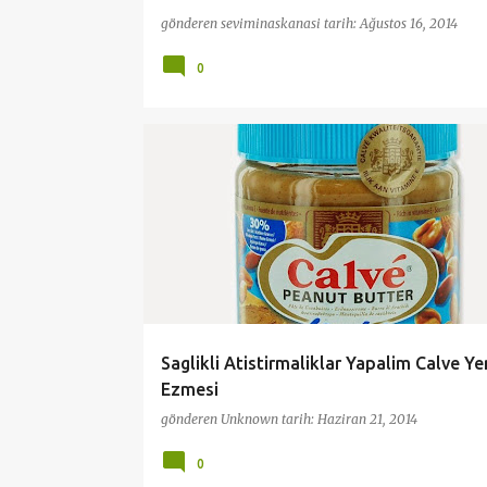
gönderen
seviminaskanasi
tarih:
Ağustos 16, 2014
0
DIYET
DİYET TARİFLER
DIYETISYEN ÖNERISI
Saglikli Atistirmaliklar Yapalim Calve Yer
Ezmesi
gönderen
Unknown
tarih:
Haziran 21, 2014
0