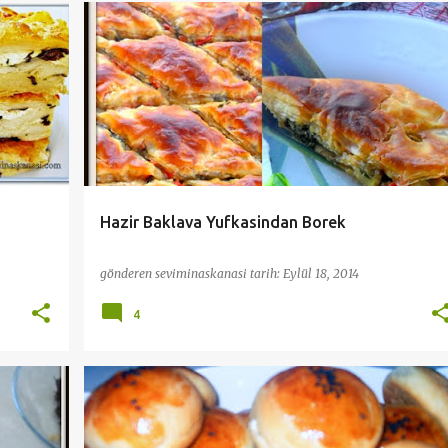
BEŞ ÇAYI TARİFLERİ
BÖREKLER
HAMUR İŞLERİ
+
KAHVALTI
KOLAY PRATIK TARIFLER
+
Hazir Baklava Yufkasindan Borek
gönderen
seviminaskanasi
tarih:
Eylül 18, 2014
4
BEŞ ÇAYI TARİFLERİ
HAMUR İŞLERİ
KAHVALTI
+
POĞAÇALAR
PRATİK VE KOLAY TARİFLER
+