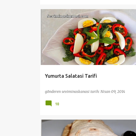
KAHVALTI
PRATİK VE KOLAY TARİFLER
SALATA ME
Yumurta Salatasi Tarifi
gönderen
seviminaskanasi
tarih:
Nisan 09, 2014
10
KAHVALTI
PRATİK VE KOLAY TARİFLER
SON TARIF