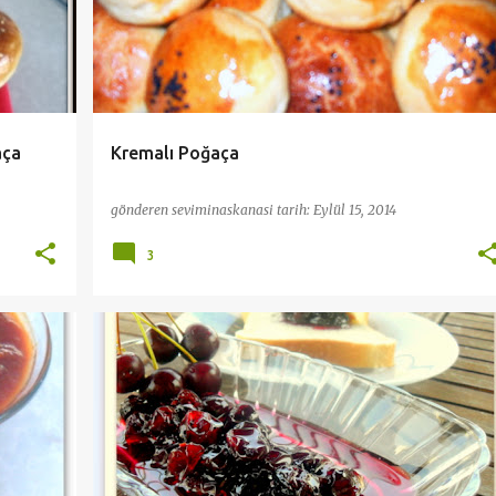
aça
Kremalı Poğaça
gönderen
seviminaskanasi
tarih:
Eylül 15, 2014
3
KAHVALTI
PRATİK VE KOLAY TARİFLER
+
REÇEL VE MARMELAT
TEL DOLAP
+