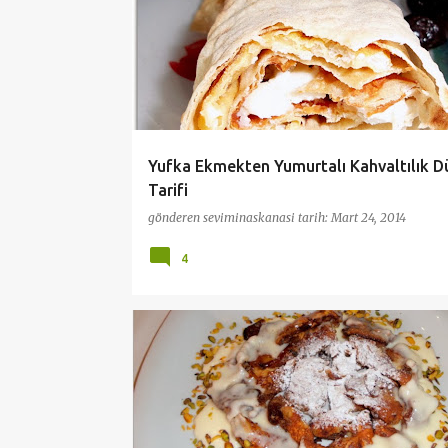
Yufka Ekmekten Yumurtalı Kahvaltılık 
Tarifi
gönderen
seviminaskanasi
tarih:
Mart 24, 2014
4
KAHVALTI
PRATİK VE KOLAY TARİFLER
TATLILAR