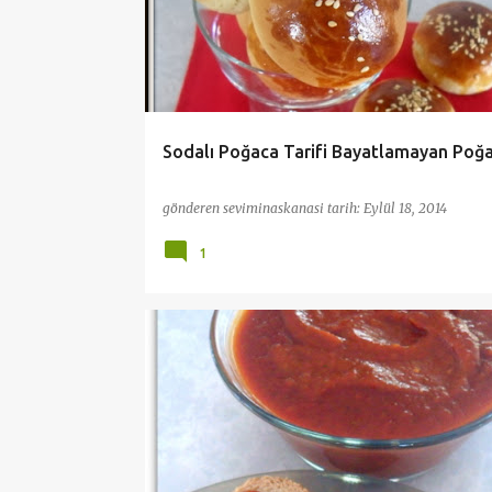
Sodalı Poğaca Tarifi Bayatlamayan Poğ
gönderen
seviminaskanasi
tarih:
Eylül 18, 2014
1
KAHVALTI
KIŞ HAZIRLIKLARI
ÖNERI TARIFLER
PRATİK VE KOLAY TARİFLER
TEL DOLAP