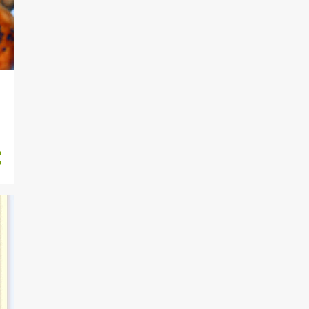
BIGI EDINME
BISKÜVILI TARIFLER
BODRUM
BÖREKLER
CIKOLATALI TARIFLER
COCUKLAR İCİN TARİFLER
CONCEPT BY OLGA ÖZEN
CÖREK - AÇMA
ÇEKİLİŞ VAR
ÇORBALAR
DEGERLENDIRMEYE
YÖNELIK TARIFLER
DENİZ MAHSÜLLERİ
DIYET
DİYET GÜNLÜĞÜ
DİYET TARİFLER
DIYETISYEN ÖNERISI