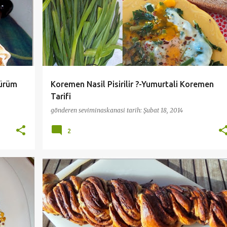
SEBZE YEMEKLERİ
YÖRESEL TARİFLER
+
Dürüm
Koremen Nasil Pisirilir ?-Yumurtali Koremen
Tarifi
gönderen
seviminaskanasi
tarih:
Şubat 18, 2014
2
BEŞ ÇAYI TARİFLERİ
CÖREK - AÇMA
EKMEKLER
HAMUR İŞLERİ
KAHVALTI
+
PRATİK VE KOLAY TARİFLER