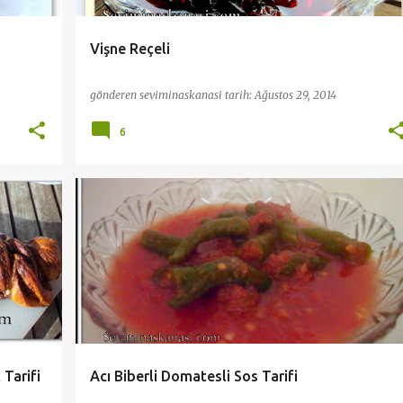
Vişne Reçeli
gönderen
seviminaskanasi
tarih:
Ağustos 29, 2014
6
KAHVALTI
KIŞ HAZIRLIKLARI
ÖNERI TARIFLER
+
PRATİK VE KOLAY TARİFLER
TEL DOLAP
+
Tarifi
Acı Biberli Domatesli Sos Tarifi