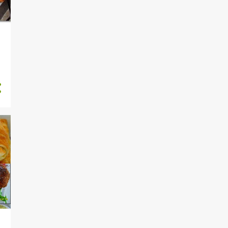
PRATİK TARİFLER
PRATİK VE KOLAY TARİFLER
RAMAZAN AYI
REÇEL VE MARMELAT
RESTAURANT TANITIMI
ROPORTAJ
SAĞLIKLI IÇECEKLER
SAĞLIKLI IÇEÇEKLER
SAKATAT YEMEKLERI
SALATA MEZE
SALATALAR
SARMALAR
SEBZE YEMEKLERI
SEBZE YEMEKLERİ