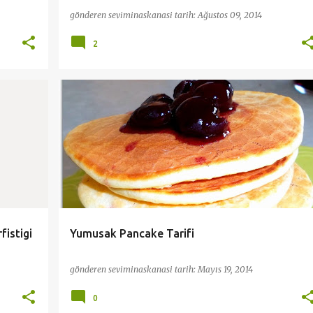
gönderen
seviminaskanasi
tarih:
Ağustos 09, 2014
2
+
2
KAHVALTI
PRATİK VE KOLAY TARİFLER
fistigi
Yumusak Pancake Tarifi
gönderen
seviminaskanasi
tarih:
Mayıs 19, 2014
0