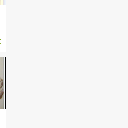
DIYETISYENIME SOR
DOGUM GUNU
DOLMALAR
DÜNYA MUTFAKLARI
EGE
EKMEKLER
EN ÇOK TIKLANANLAR
ENGINAR TARIFLERI
ET YEMEKLERİ
EV YAPIMI DOĞAL ÜRÜNLER
FESTIVAL
FIRIN YEMEKLERI
FIRINSIZ TARIFLER
GARNİTÜR