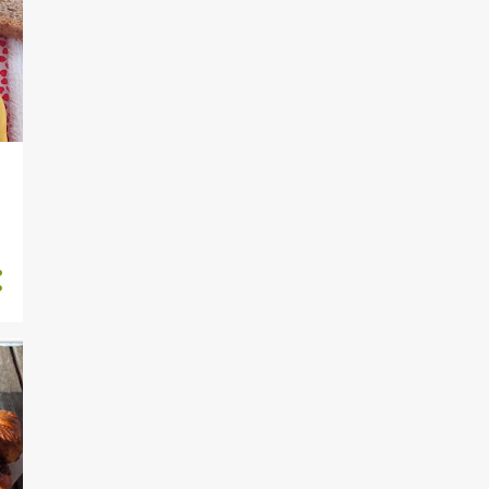
MEZELER
MILFÖY
MOTİVASYON
MUGLA
NASIL YAPMALIYIZ
NEREDEYDİM
ORDAN BURDAN
OT TARİFLERİ
ÖĞRENCİLER İÇİN TARİFLER
ÖNERI TARIFLER
ÖZEL ZAMANLAR İÇİN
TARİFLER
PARIS
PARTI
PASTA TARİFLERİ
PİLAV VE MAKARNA
PİLAVLAR
POĞAÇALAR