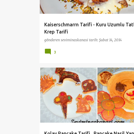
Kaiserschmarrn Tarifi - Kuru Uzumlu Tatl
Krep Tarifi
gönderen
seviminaskanasi
tarih:
Şubat 14, 2014
3
BESLENME ÇANTASI
COCUKLAR İCİN TARİFLER
KAHVALTI
PRATİK VE KOLAY TARİFLER
Kolay Pancake Tarifi , Pancake Nasil Yapi