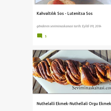
Kahvaltılık Sos - Lutenitsa Sos
gönderen
seviminaskanasi
tarih:
Eylül 09, 2014
5
BEŞ ÇAYI TARİFLERİ
CÖREK - AÇMA
EKMEKLER
HAMUR İŞLERİ
KAHVALTI
PRATİK VE KOLAY TARİFLER
Nuthelalli Ekmek-Nuthellali Orgu Ekmek 