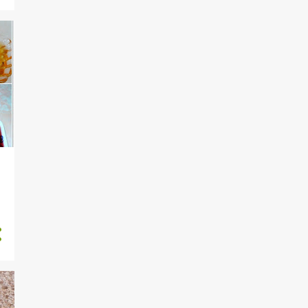
KEBAPLAR
KEK BOREK
KEK PASTA
KEREVIZ
KIŞ HAZIRLIKLARI
KIZIMA
KILO VERME
KIZARTMA
KLASIK LEZZETLER
KOKTEYLLER
KOLAY PRATIK TARIFLER
KOZMETIK
KÖFTELER
KURABİYE
MAKALE ARKADAŞIM NE
YAZMIŞ
MAKARNALAR
MENÜLER
MEVSIM SEBZE VE
MEYVELERI