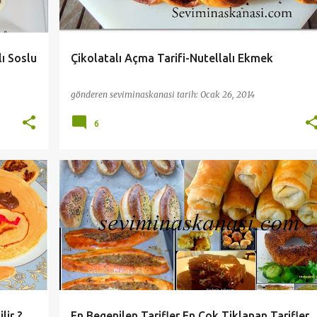
ı Soslu
Çikolatalı Açma Tarifi-Nutellalı Ekmek
gönderen
seviminaskanasi
tarih:
Ocak 26, 2014
6
BÖREKLER
EN ÇOK TIKLANANLAR
KAHVALTI
+
+
PRATİK VE KOLAY TARİFLER
lir ?
En Begenilen Tarifler En Cok Tiklanan Tarifler