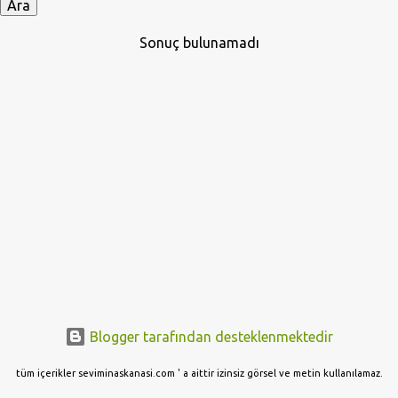
y
ı
Sonuç bulunamadı
t
l
a
r
Blogger tarafından desteklenmektedir
tüm içerikler seviminaskanasi.com ' a aittir izinsiz görsel ve metin kullanılamaz.